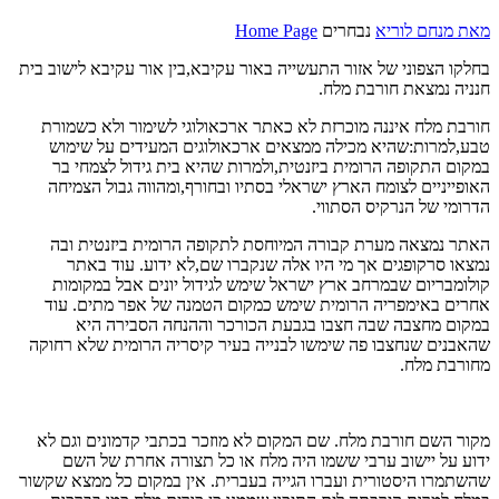
מאת
מנחם לוריא
נבחרים
Home Page
בחלקו הצפוני של אזור התעשייה באור עקיבא,בין אור עקיבא לישוב בית
חנניה נמצאת חורבת מלח.
חורבת מלח איננה מוכרזת לא כאתר ארכאולוגי לשימור ולא כשמורת
טבע,למרות:שהיא מכילה ממצאים ארכאולוגים המעידים על שימוש
במקום התקופה הרומית ביזנטית,ולמרות שהיא בית גידול לצמחי בר
האופייניים לצומח הארץ ישראלי בסתיו ובחורף,ומהווה גבול הצמיחה
הדרומי של הנרקיס הסתווי.
האתר נמצאה מערת קבורה המיוחסת לתקופה הרומית ביזנטית ובה
נמצאו סרקופגים אך מי היו אלה שנקברו שם,לא ידוע. עוד באתר
קולומבריום שבמרחב ארץ ישראל שימש לגידול יונים אבל במקומות
אחרים באימפריה הרומית שימש כמקום הטמנה של אפר מתים. עוד
במקום מחצבה שבה חצבו בגבעת הכורכר וההנחה הסבירה היא
שהאבנים שנחצבו פה שימשו לבנייה בעיר קיסריה הרומית שלא רחוקה
מחורבת מלח.
מקור השם חורבת מלח. שם המקום לא מוזכר בכתבי קדמונים וגם לא
ידוע על יישוב ערבי ששמו היה מלח או כל תצורה אחרת של השם
שהשתמרו היסטורית ועברו הגייה בעברית. אין במקום כל ממצא שקשור