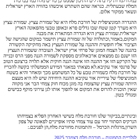
במלח למרות קירבתה לים התיכון שממנו כן כורים מלח כמו בברכות
המלח שבעתלית. כנראה שהם השתרש איכשהו בהוויה הארץ ישראלית
ונשאר ממקור אלום.
ההגדרה המוניציפלית של חורבת מלח היא של שמורת עציץ. שמורת עציץ
היא מערך קטן שטח שבו גדלים פרא ובאופן טבעי מהפאונה הארץ
ישראלית.שמורת עציץ היא הגדרה המתארת את מבנה
המקום,כאמור,וכתולדה של זה שמורת עציץ תישמר כמקום שהגישה של
הציבור אליו חופשית וההגנה על שמורת העציץ באה מחקיקה הקשורה
בהגנה של הצמח המוגן של פרחי ארץ ישראל. העובדה ששמורת העציץ
הזו ישנם גם ממצאים ארכאולוגים מספקת לשמורה הגנה מפני הרס ובנייה
על הקרקע הזו אך ההגנה הזו איננה הגנה חוקית אלא תלויה ברצונם הטוב
של פרנסי אור עקיבא.לא מצאתי במאגר המידע הממשלתי בקשה להכריז
על חורבת מלח כשמורת טבע על כל המשתמע מכך ומאחר והיא בשטח
המוניציפלי של עיריית אור עקיבא ההגנה היחידה שיש לה היא מעצם
היותה שמורת עציץ שהצומח בה מוגן מכוח חוק צמחי הבר אני מקווה
שאין תוכנית להרוס את המקום או להפוך אותו לגן עירוני מוקף כבישים
ומגדלי בטון.
ובינתיים,בביקור שלנו חורבת מלח בשישי האחרון הפליא בצמיחתו
הנרקיס הסתווי יחד עם עוד צמחי סתיו אופייניים לפאונה של צפון
השרון,מרגלות הכרמל – והתמונות מחורבת מלח,הן לפניכם.:
לגלריית התמונות – חורבת מלח דצמבר 2025