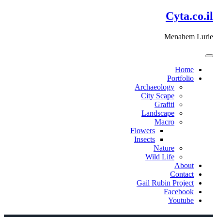
דלג
Cyta.co.il
לתוכן
Menahem Lurie
Home
Portfolio
Archaeology
City Scape
Grafiti
Landscape
Macro
Flowers
Insects
Nature
Wild Life
About
Contact
Gail Rubin Project
Facebook
Youtube