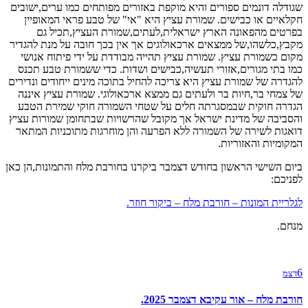
שגודלה דונמים ספורים והיא מוקפת באזורים מפותחים כמו ערים,ישובים
חקלאיים או כבישים. שמורת עציץ היא "אי" של טבע פראי המאופיין
בפרטים מהפאונה הארץ ישראלית,לעתים,שמורת העציץ,תכיל גם
מקבץ,כלשהו,של ממצאים ארכאולוגים אך אין בכך חובה על מנת להגדיר
מקום כשמורת עציץ. שמורת עציץ תהייה מבודדת על ידי פיתוח אנושי
כמו בתי מגורים,אזורי תעשיה,כבישים ושדות. כדי ששמורת טבע תכנס
להגדרה של שמורת עציץ היא צריכה להחיל בתוכה מינים ייחודים ונדירים
של צמחי בר,חיות בר ולעתים גם ממצא ארכאולוגי. שמורת עציץ איננה
הגדרה חוקית שבמסגרתה חלים על שטחי השמורה חוקי שמירת הטבע
והסביבה של מדינת ישראל אך מקובל שהרשויות שבתחומן שמורות עציץ
דואגות לשירה של השמורה ללא הפרעה והן מוחרגות מתוכניות המתאר
המקומיות והאזוריות.
ביום השישי הראשון בחודש דצמבר ביקרנו בחורבת מלח והתמונות,הן כאן
לפניכם:
לגלריית המונות – חורבת מלח – ביקור חוזר.
מנחם.
6
דצמ
חורבת מלח – אור עקיבא דצמבר 2025.