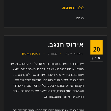
לגלרית התמונות.
מנחם.
אירוס הנגב.
20
מאת
ADMIN
נבחרים
HOME PAGE
מרץ
אירוס הנגב תואר לראשונה ב- 1891 על ידי הבוטנאי ויליאם
בארבי. אירוס הנגב הוא אנדמי למרכז ומערב הנגב ונמצא
אותו,גם,בחצי האי סיני. מעבר לאזורים אלה לא נמצא את
אירוס הנגב. אירוס הנגב הוא המין הדרומי ביותר של תת
הקבוצה אירוס המדברי. ציבעו של אירוס הנגב הוא סגלגל
והשערות בתוך הפרח,בשונה משאר אירוסי המדבר ואירוס
ההיכל שהוא חלק מהם,שחורים.
אירוס הנגב איננו צומח בשמורות הטבע המוכרזות שבנגב