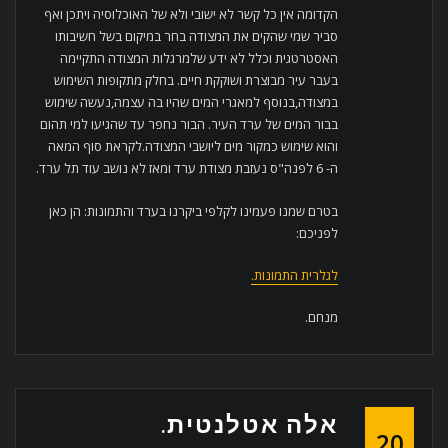
הקדומה אין כל קשר לא ישובי ולא של האוכלוסיה ויתכן ואף
סביר שמי שהקים את המצודה בחר במיקום בשל חשיבותו
האסטרטגית וכלל לא ידע שלמרגלות המצודה התקיימה
בעבר עיר מבוצרת ושוקקת חיים. בחלק מתקופות השימוש
במצודה,בנוסף למאגרי המים שהיו בה עצמה,נעשה שימוש
בבור המים של ערד העיר. הבור נחפר עד שהגיעו למי תהום
והוא שימוש כמקור מים ליושבי המצודה.לקראת סוף המאה
ה- 6 לפנה"ס נעזבת מצודת ערד ומאז לא נושב עוד תל ערד.
בטרם שמנו פעמינו לקלפי ביקרנו בערד והתמונות: הן כאן
לפניכם:
לגלרית התמונות.
מנחם.
אלה אטלנטית.
20