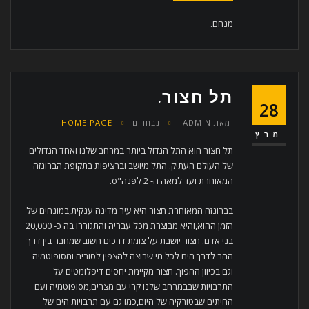
מנחם.
תל חצור.
28
מאת
ADMIN
נבחרים
HOME PAGE
מרץ
תל חצור הוא התל הגדול ביותר במרחב שלנו ואחד הגדולים
של העולם העתיק. התל מיושב וברציפות בתקופת הברונזה
המאוחרת ועד למאה ה- 2 לפנה"ס.
בברונזה המאוחרת חצור היא עיר מדינה ענקית,במונחים של
הזמן ההוא,והיא מבוצרת מכל עבריה והתגוררו בה כ- 20,000
בני אדם. חצור יושבת על צומת דרכים חשוב שמחבר בין דרך
ההר לדרך הים לכל מי שרוצה להצפין לסוריה ומסופוטמיה
וגם בכיוון ההפוך. חצור מקיימת יחסים דיפלומטים על
התרבויות שבבמרחב שלנו קרי עם מצרים,מסופוטמיה ועם
החיתים שבטורקיה של היום,כמו גם עם תרבויות הים של