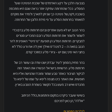
בצבעה הלבן על רקע האדמדם של שכבת הפטינה שעל
המסלע. ככל שהחרותה עתיקה יותר נראה שגם היא מתכסה
בשכבה,דקה,של פטינה כך שניתן לתארך ולסדר את מוקדם
למאוחר בחרותות הסלע על פי מידת הלובן של החרותה.
בהר הנגב יש לא מעט אתרים ובהם חרותות סלע ברם:כדי
לשמור ולשמר את חרותות הסלע רובם המכריע סגורים
למבקרים. חרותות הסלע הן תופעת "גרפיטי" האופינית להר
הנגב במאה ה – 2 לפנה"ס ואילך ואין לה אח ורע כולל לא
בחצי האי סיני,שם יש – ציורי סלע כמוזכר קודם.
בהר מחיה,הסמוך לעיר עבדת,ישנו שדה ובו עושר רב של
חרותות סלע. הרשויות בישראל הכשירו את האתר הזה
לביקור הציבור כאתר טבע שמור ומוכרז שהגישה אליו היא
חופשית. את האתר כינו מצפה ליפא על שמו של ליפא גל
מהנדס ואיש רב מעש בכל הקשור בשמרת הטבע בארץ.
בשישי שעבר ביקרנו במקום והתמונות,כולל הכיתוב
"אללה",הן כאן לפניכם:
לגלרית התמונות.