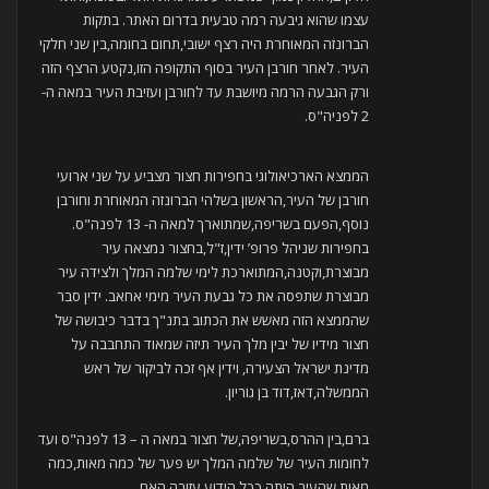
עצמו שהוא גיבעה רמה טבעית בדרום האתר. בתקות
הברונזה המאוחרת היה רצף ישובי,תחום בחומה,בין שני חלקי
העיר. לאחר חורבן העיר בסוף התקופה הזו,נקטע הרצף הזה
ורק הגבעה הרמה מיושבת עד לחורבן ועזיבת העיר במאה ה-
2 לפניה"ס.
הממצא הארכיאולוגי בחפירות חצור מצביע על שני ארועי
חורבן של העיר,הראשון בשלהי הברונזה המאוחרת וחורבן
נוסף,הפעם בשריפה,שמתוארך למאה ה- 13 לפנה"ס.
בחפירות שניהל פרופ’ ידין,ז"ל,בחצור נמצאה עיר
מבוצרת,וקטנה,המתוארכת לימי שלמה המלך ולצידה עיר
מבוצרת שתפסה את כל גבעת העיר מימי אחאב. ידין סבר
שהממצא הזה מאשש את הכתוב בתנ"ך בדבר כיבושה של
חצור מידיו של יבין מלך העיר תיזה שמאוד התחבבה על
מדינת ישראל הצעירה, וידין אף זכה לביקור של ראש
הממשלה,דאז,דוד בן גוריון.
ברם,בין ההרס,בשריפה,של חצור במאה ה – 13 לפנה"ס ועד
לחומות העיר של שלמה המלך יש פער של כמה מאות,כמה
מאות שהעיר היתה,ככל הידוע,עזובה.האם