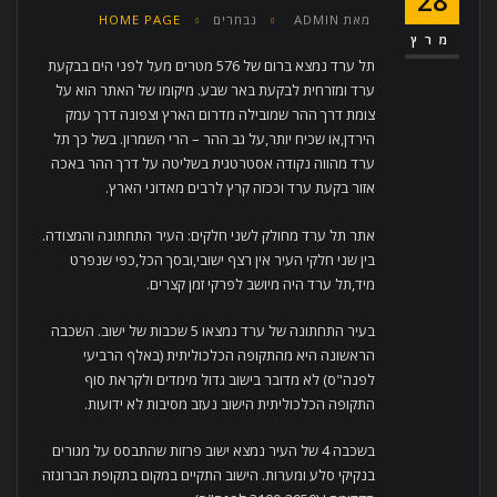
28
מאת
ADMIN
נבחרים
HOME PAGE
מרץ
תל ערד נמצא ברום של 576 מטרים מעל לפני הים בבקעת
ערד ומזרחית לבקעת באר שבע. מיקומו של האתר הוא על
צומת דרך ההר שמובילה מדרום הארץ וצפונה דרך עמק
הירדן,או שכיח יותר,על גב ההר – הרי השמרון. בשל כך תל
ערד מהווה נקודה אסטרטגית בשליטה על דרך ההר באכה
אזור בקעת ערד וככזה קרץ לרבים מאדוני הארץ.
אתר תל ערד מחולק לשני חלקים: העיר התחתונה והמצודה.
בין שני חלקי העיר אין רצף ישובי,ובסך הכל,כפי שנפרט
מיד,תל ערד היה מיושב לפרקי זמן קצרים.
בעיר התחתונה של ערד נמצאו 5 שכבות של ישוב. השכבה
הראשונה היא מהתקופה הכלכוליתית (באלף הרביעי
לפנה"ס) לא מדובר בישוב גדול מימדים ולקראת סוף
התקופה הכלכוליתית הישוב נעזב מסיבות לא ידועות.
בשכבה 4 של העיר נמצא ישוב פרזות שהתבסס על מגורים
בנקיקי סלע ומערות. הישוב התקיים במקום בתקופת הברונזה