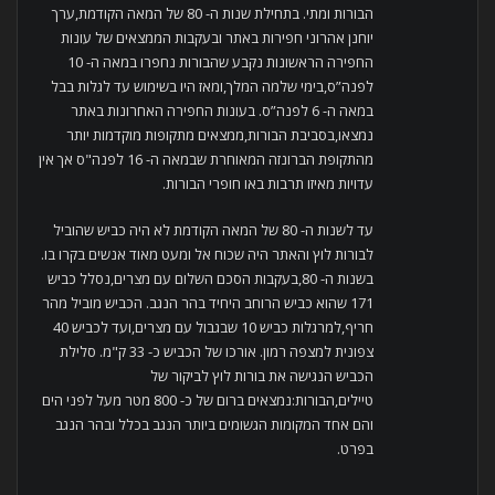
הבורות ומתי. בתחילת שנות ה- 80 של המאה הקודמת,ערך
יוחנן אהרוני חפירות באתר ובעקבות הממצאים של עונות
החפירה הראשונות נקבע שהבורות נחפרו במאה ה- 10
לפנה”ס,בימי שלמה המלך,ומאז היו בשימוש עד לגלות בבל
במאה ה- 6 לפנה”ס. בעונות החפירה האחרונות באתר
נמצאו,בסביבת הבורות,ממצאים מתקופות מוקדמות יותר
מהתקופת הברונזה המאוחרת שבמאה ה- 16 לפנה"ס אך אין
עדויות מאיזו תרבות באו חופרי הבורות.
עד לשנות ה- 80 של המאה הקודמת לא היה כביש שהוביל
לבורות לוץ והאתר היה שכוח אל ומעט מאוד אנשים בקרו בו.
בשנות ה- 80,בעקבות הסכם השלום עם מצרים,נסלל כביש
171 שהוא כביש הרוחב היחיד בהר הנגב. הכביש מוביל מהר
חריף,למרגלות כביש 10 שבגבול עם מצרים,ועד לכביש 40
צפונית למצפה רמון. אורכו של הכביש כ- 33 ק"מ. סלילת
הכביש הנגישה את בורות לוץ לביקור של
טיילים,הבורות:נמצאים ברום של כ- 800 מטר מעל לפני הים
והם אחד המקומות הגשומים ביותר הנגב בכלל ובהר הנגב
בפרט.