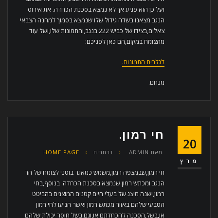
ועל כן הוא פגיע אך לא נמצא בסכנת הכחדה. את אירוס
הנגב מצאנו בשדה גידול שלו שנמצא בסמוך למחנה הצבאי
צאלים,בצידו של כביש 222 בנגב,והתמונות שלו,ושל עוד
מהצומח במקום,הם כאן לפניכם:
לגלרית התמונות.
מנחם.
חי רמון.
20
מאת
ADMIN
נבחרים
HOME PAGE
מרץ
חי רמון,שבמצפה רמון,משמש כמאגר בוטני לצומח של הר
הנגב ומכתש רמון שנמצא בסכנת הכחדה. בנוסף,בחי
רמון,ישנה מיצג של בעלי חיים קטנים המוצגים בהביטט
הטבעי שלהם באזור מכתש רמון ואשר הגיעו לחי רמון
או,בשל,הסכנה להכחדתם או,וגם,בשל חוסר יכולת שלהם