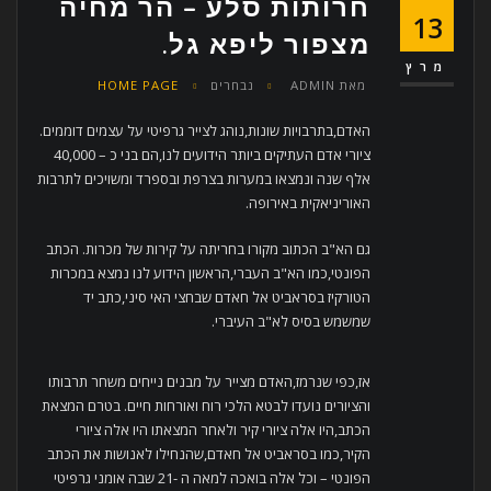
חרותות סלע – הר מחיה
13
מצפור ליפא גל.
מרץ
מאת
ADMIN
נבחרים
HOME PAGE
האדם,בתרבויות שונות,נוהג לצייר גרפיטי על עצמים דוממים.
ציורי אדם העתיקים ביותר הידועים לנו,הם בני כ – 40,000
אלף שנה ונמצאו במערות בצרפת ובספרד ומשויכים לתרבות
האוריניאקית באירופה.
גם הא"ב הכתוב מקורו בחריתה על קירות של מכרות. הכתב
הפונטי,כמו הא"ב העברי,הראשון הידוע לנו נמצא במכרות
הטורקיז בסראביט אל חאדם שבחצי האי סיני,כתב יד
שמשמש בסיס לא"ב העיברי.
אז,כפי שנרמז,האדם מצייר על מבנים נייחים משחר תרבותו
והציורים נועדו לבטא הלכי רוח ואורחות חיים. בטרם המצאת
הכתב,היו אלה ציורי קיר ולאחר המצאתו היו אלה ציורי
הקיר,כמו בסראביט אל חאדם,שהנחילו לאנושות את הכתב
הפונטי – וכל אלה בואכה למאה ה -21 שבה אומני גרפיטי