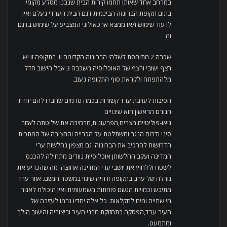
במרחב אחד שאותו תחמו קירות הבית שנבנו מסלע מקומי.
בתום תקופת הברונזה הבינמית דגם הבית הערדי נעלם ואין
לו עוד שימוש ו/או ממצא ארכאולוגי המצביע על שימוש בדגם
זה.
שכבה 2 מתיחסת לשלהי הברונזה הקדומה II. בתקופה זו יש
רצף ישובי ורצף של האוכלוסיה משכבה 3 אבל הישוב חדל
מלהתפתח ולקראת סוף התקופה נעזב.
הסיבות לעזיבת ערד קשורות בכמה גורמים שחברו להם יחדיו:
הגורם הראשון הוא שינויים
גיאו-פוליטיים:מצרים,הפרעונית,מרחיבה את שליטתה לאזור
סיני ודרום הנגב ומשתלטת על הכרייה והחציבה של המתכות
הדרושות להרכיב את הברונזה. גם מצפון נחלשות ערי
המדינה ועקב החלשותן אוכלוסיית נוודים מתחילה להכנס
לשטח וללחוץ את יושבי ערי המדינה אחוצה. מה שהכריע את
גורלה של ערב בתקופה זו היה שינוי במשטר הגשם. אזור ערד
מתיבש וכמויות הגשם פוחתות משמעותית ואין היכולת לאגור
מי שתייה ומים לחקלאות. כל אלה יחדיו גרמו לעזיבה של
העיר ערד,הפסקה בתחזוקת מבני העיר וביצוריה והישוב הולך
ומתמעט.