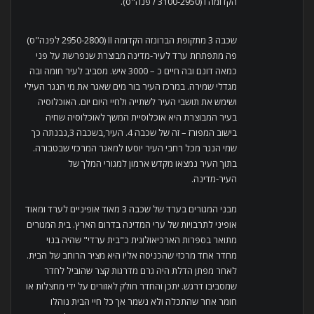
הקדומה I (3100-2950 לפנה"ס).
שכבה 3 מתקופת הברונזה הקדומה II (2950-2800 לפנה"ס)
פה מתפתחת ערד לעיר-מדינה מבוצרת שנפרשת על פני
כמאה דונם ובה חיים כ – 3000 איש. מסביב לעיר חומה ובה
מגדלי שמירה. במרכז העיר בור מים שאגר את מי הנגר העילי
ושימש את תושבי העיר לשתייה ולחיי היום יום. האוכלוסיה
בעיר המבוצרת היא אוכלוסיית המשך לאוכלוסיה שחיה
בישוב המפורז – זה של שכבה 4. העיר,בשכבה 3,נבנתה כך
שמי הנגר מכל רחבי העיר יוסעו למאגר המרכזי שבטבורה.
בתוך העיר נמצאו מקדש ארמון למגורי המלך של
העיר-מדינה.
מבני המגורים בערד של שכבה 3 מאוד אופיניים לערד ומאוד
אופיני לתרבויות של ערי המדינה בדרום הארץ. בית המגורים
מתואר בספרות הארכיאולוגית כ"בית ערדי" שהיה בנוי
מחדר אחד מרכזי שהכניסה אליו היא מציר הרוחב של הבית.
לאחר מפתן הדלת היה גרם מדרגות קצר שהוביל לחדר
שמסביבו דרגש. יתכן והחדר חולק לאזורים על ידי מחצלות או
חומר אחר שהתכלה ולא נשמר אך כל חיי הבית נוהלו