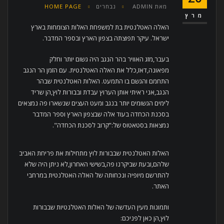
מאת
ADMIN
נבחרים
HOME PAGE
מרץ
האלה האטלנטית בת למשפחת האלות הצומחות בארץ
ישראל. עיקר תפוצתה בצפון הארץ ובספר המדבר.
בעבר,מזג האוויר בהר הנגב היה גשום יותר וחלק
מפאונה,דאז,כלל את האלה האטלנטית. עם הזמן הר הנגב
התחמם והגשם בו התמעט. האלות האטלנטית שבהר
הנגב,אני ראיתי אותן הערוץ עבדת ובבורות לוץ,הן שריד
לימים הגשומים יותר בנגב ומעט העצים שנשארו פה נמצאים
בסכנת הכחדה בעוד אלה שבצפון הארץ וספר המדבר
נמצאות בסטאטוס של:”קרוב לסכנת הכחדה".
האלות האטלנטית שבבורות לוץ מתחילות את פריחת האביב
שלהם,ובעת שביקרנו פה,בשישי האחרון,לא ניתן היה שלא
להתרשם מיופיה ונכחותה של האלה האטלנטית במרחבי
האתר.
ותמונות מעין העדשה של האלות האטלנטיות שבבורות
לוץ,הן כאן לפניכם: