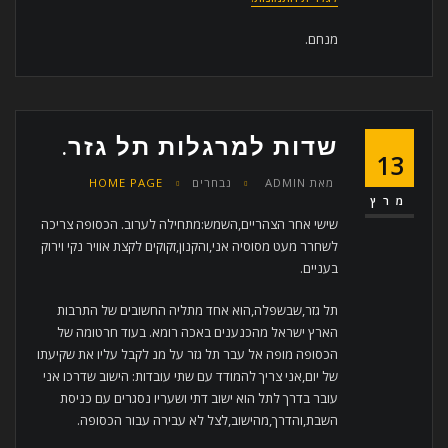
מנחם.
שדות למרגלות תל גזר.
13
מאת
ADMIN
נבחרים
HOME PAGE
מרץ
שישי אחר הצהריים,השמש:מתחילה לערוב. הכסופה צריכה
לשחרר מעט מסוסיה אני,והקנון,זקוקים לקצת אוויר נקי וירוק
בעניים.
תל גזר,שבשפלה,הוא אחד מתליה החשובים של התרבות
הארץ ישראל מהכנענים באכה רומא. בעוד חרטומה של
הכסופה מופה אל עבר תל גזר על מנ לקבל עליו את שקיעתו
של יום,אני צריך להמודד עם שתי עובדות: הישוב שדרכו אני
עובר בדרך לתל הוא ישוב דתי ושעריו נסגרים עם כניסת
השבת,והדרך,מהישוב,לצל לא עבירה עבור הכסופה.