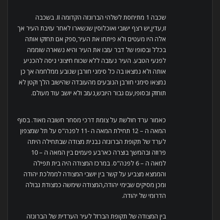
שכבה 1 מתיחסת לשלהי הברונזה הקדומה II. בשכבה
זו,עדין,יש רצף ישובי ואוכלוסין שנשארו לאחר עזיבת העיר אך
אלה היו מעטים ולא פיתחו את העיר,ספק אם תחזקו אותה
בכלל ובסופו של דבר עזבו את העיר והיא נשארה שוממה
לפגעי הטבע. העיר נעזבה ללא שכוח חיצוני ניסה להכניע
אותה ולא נמצאו בה כל סימני חורבן שנובע ממלחמה אך כן
נמצאו סימני חורבן הנובעים מהעובדה שהישוב הלך וקטן לא
תוחזק ובסופו,עם גבור היובש,נעזב ולא יושב עוד מעולם.
כאמור ערד חולשת על צומת דרכי מסחר חשובה מאוד. בסוף
המאה ה – 12 תחילת המאה ה -11 לפנה"ס על תל שמצפון
לערד של תקופת הברונזה נבנית מצודה שבתחילה היתה
פרוזה ובהמשך בוצרה כארבע פעמים בין המאה ה – 10
למאה ה – 6 לפנה"ס. במרכז המצודה היה בית תפילה
והממצא מצביע על קשר בין יושבי המצודה לממלכת יהודה
ומכן מסיקים שבימי יהודה,המצודה שימשה כמצודת גבולה
הדרומי של יהודה.
בין המצודה של תקופת הברזל לעיר הערדית של הברונזה