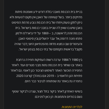
בניית בית הכנסת מאבני בזלת דורש ידע ואומנות סיתות
מדויקים ביותר. בשל קשיותה של האבן אין מקום לטעויות ולא
ניתן לתקן טעות,ויחודו של בית הכנסת נובע מרמת הסיטוט
באבן שיש בו שאין לה שנייה במבני כנסות בישראל. בית
הכנסת זוהה,לראשונה, ב – 1869 על ידי צ’ארלס וילסון.
פתחו פונה דרומה,אל עבר ירושלים,ובין סיטוטי האבן
והעיטורים שבו נמצא מדוזה מהפנתיאון היווני,דבר שהיה
מקובל בראשית הקמתם של בתי כנסת בצפון ישראל.
בין 1980 ל 1984 ערכה רשות העתיקות חפירה נרחבת
באתר ובו שוחזר בית הכנסת גתות מבני מגורים ועוד. לאחר
החפירה הוכשר האתר לשימוש הציבור כגן לאומי. גם לאחר
פתיחת הגן הלאומי ב – 2019 וגם במהלך קורונה 2020
נחפרה גת באתר גת שפתוחה לציבור כבר היום.
בשישי האחרון,לאחר ביקור בתל חצור,עצרנו לביקור שטוף
גשם בכורזים והתמונות: הן כאן לפניכם:
לגלרית התמונות.