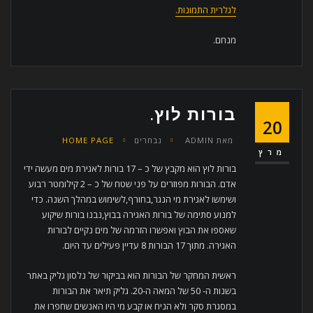
לגלרית התמונות.
מנחם.
בורות לוץ.
20
מאת
ADMIN
נבחרים
HOME PAGE
מרץ
בורות לוץ הוא מקבץ של כ – 17 בורות לאגירת מים מעשה ידי
אדם. הבורות מפוזרים על פני שטח של כ – 2 קילומטר רבוע
ושימשו לאגירת מי הנגר,בחורף,לשימוש במהלך השנה. כדי
למנוע סתימה של בורות האגירה בבוץ,נבנו בורות שיקוע
שאספו את הבוץ ואפשרו הזרמה של מים נקיים לבורות
האגירה. מתוך 17 הבורות 8 עדיין פעילים עד היום.
ראשית המחקר של הבורות הוא בביקור של נלסון גליק באתר
בשנות ה- 50 של המאה ה-20. גליק תיאר את הבורות
במסגרת סקר ולא הניח או קבע מי היו האנשים שחפרו את