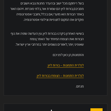
בשל ריחוקם מכל ישוב ובהעדר מחנות צבא וישובים
מסביבם,בורות לוץ הם שמורת אור,בלתי מוכרזת. זיהום האור
באתר הבורות הוא מזערי,אם בכלל,וחובבי אסטרונומיה
פוקדים את המקום לתצפיות וצילומי אסטרונומיה.
בשישי האחרון ביקרנו בבורות לוץ,עין העדשה שזפה את נוף
הבורות ואת הצומח המיוחד של האתר,צומח
שאופיני,יותר,לאזורים גשומים יותר במרחבי ארץ ישראל.
והתמונות,הן כאן לפניכם:
לגלרית התמונות – בורות לוץ.
לגלרית התמונות – הצומח בבורות לוץ.
מנחם.