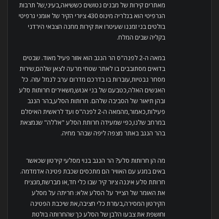
מאתרים קירות של מבנים נטושים כששיאה,בעיני,של תרבות
הגרפיטי הוא בגלריה מינוס 430 ציורי הקיר של אומני גרפיטי
בולטים בני זמננו שעיטרו את קירות מחנה הצבאי הירדני
בקליה שבים המלח.
במאה ה-2 לפנה"ס הר הנגב הוא אזור פעיל מאוד. שבטים
בדואים מסתובבים בו לאתר שטחי מרעה לצאן שלהם,שירות
מסחר נבטיות,עוברות בו בדרכם מדרום ערב לנמל עזה. כל
האנשים האלה,כטבעם של בני אנוש,משאירים חרותות סלע
ובהן תיאור של הסביבה שלהם. חרותות הסלע,בהר הנגב
פעילות,כאמור,מהמאה ה-2 לפנה"ס ועד לראשית האיסלם
במרחב שלנו,כפי שמעידה חרותת הסלע "אללה" שנמצאת
בהר הנגב באתר מצפה ליפה שבהר מחיה.
מה הן חרותות סלע? הר הנגב בנוי מסלעי קירטון שכאשר
באים במגע עם האוויר הם מתכסים שכבת פטינה אדמדמה.
חרותת סלע איננה ציור קיר שבו כלי חד,או מברשת,מנציח
את האומר של הצייר על הסלע אלא: חריתה על מסלע
הקירטון המסירה,בעזרת כלי חציבה,את שיכבת הפטינה
וחושפת את צבעו הלבן של הסלע כך שהחרותה בולטת