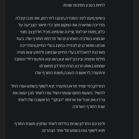
לחיות בטבע מסיבות שונות.
בשישי,מעט לפני הסגירה,הגענו לחי רמון. את פננו קיבלה
מדריכה שתיארה את המקום ותוך כדי תיאור הצביעה על
כלוב,פתוח יש לומר,וציינה שהמיצג מכיל חרדון צב מצוי
שנמצא בשלביה האחרונים של תרדמת החורף שלו. בעוד
אנחנו מתארגנים לצפייה במיצג בעלי החיים,והמדריכה
מארגנת להאכלת בעלי החיים שבמיצג ולפתע יצאו מפיה
מילות שימחה ובינהן:”הוא יצא,הוא יצא והתעורר!!!” הסתבר
שממש באותו הרגע הגיח החרדון ממאורתו
והתעורר,לראשונה העונה,משנת החורף שלו.
החרדון,כפי שמיד תראו,התעורר,יצא לשזוף בשמש ועורו החל
להשיל. בשעות החום שנותרו:ישיל עורו לאחר מכן יעשה את
צרכיו ואז,יאכל את ארוחת "הבוקר" הראשונה שלו לאחר
שנת החורף הארוכה.
ולפניכם החרדון שניות בודדות לאחר שהקיץ משנת החורף
ויצא לשזוף גופו בשמש של אחר הצהרים: