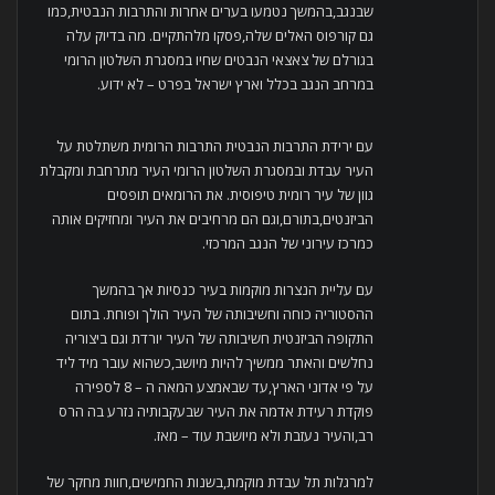
שבנגב,בהמשך נטמעו בערים אחרות והתרבות הנבטית,כמו
גם קורפוס האלים שלה,פסקו מלהתקיים. מה בדיוק עלה
בגורלם של צאצאי הנבטים שחיו במסגרת השלטון הרומי
במרחב הנגב בכלל וארץ ישראל בפרט – לא ידוע.
עם ירידת התרבות הנבטית התרבות הרומית משתלטת על
העיר עבדת ובמסגרת השלטון הרומי העיר מתרחבת ומקבלת
גוון של עיר רומית טיפוסית. את הרומאים תופסים
הביזנטים,בתורם,וגם הם מרחיבים את העיר ומחזיקים אותה
כמרכז עירוני של הנגב המרכזי.
עם עליית הנצרות מוקמות בעיר כנסיות אך בהמשך
ההסטוריה כוחה וחשיבותה של העיר הולך ופוחת. בתום
התקופה הביזנטית חשיבותה של העיר יורדת וגם ביצוריה
נחלשים והאתר ממשיך להיות מיושב,כשהוא עובר מיד ליד
על פי אדוני הארץ,עד שבאמצע המאה ה – 8 לספירה
פוקדת רעידת אדמה את העיר שבעקבותיה נזרע בה הרס
רב,והעיר נעזבת ולא מיושבת עוד – מאז.
למרגלות תל עבדת מוקמת,בשנות החמישים,חוות מחקר של