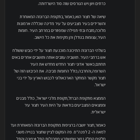
כרתים ויוון ויש הגורסים שזה סוד הישרדותה.
שיאה של חצור הוא,כאמור,בתקופת הברונזה המאוחרת
והשרידים בעיר מצביעים על עיר מדינה שכללה ארמונות
מלוכה,מזבח ובתי תפילה שמפוזרים במרחב העיר. חומות
העיר,עצומות בגודלן והן מקיפות את כל הישוב.
בשלהי הברונזה התיכונה מוכנעת חצור על ידי כובש ששולח
אש ברחבי העיר. תושביה עוזבים אותה ותושבים אחרים באים
תחתם,כאשר אדוני חצור החדש מחדש את העיר
השרופה,והחרבה,כולל החומות סביבה. את הכיבוש הזה של
חצור מקשר המחקר הארכאולוגי לכבוש הארץ על ידי בני
ישראל.
הממצא מתקופת הברזל,תקופת מלכי ישראל, כולל מבנים
וממצאים המצביעים בודאות על היות העיר חצור עיר
ישראלית.
כאמור,חצור יושבה ברציפות מתקופת הברונזה המאוחרת ועד
למאה ה- 2 לפנה"ס. פה המקום לציין שחצור בנוייה משני
חלקים,החלק נמוך שמשתרע ממרגלות התל וצפונה,והתל