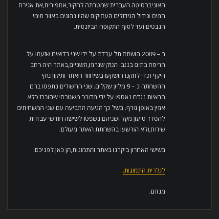
האוניברסיטה העברית שמטרתה לחקור,אמפירית,את אגירת
המים וגידול הגידולים העתיקים שהיו נהוגים באזור מימי
הנבטים ועד לסוף התקופה הביזנטית.
ב – 2009 הושחת תל עבדת על ידי שני בדואים שזעמו על
הריסת בתים בנגב. הנזק שגרמו,השניים,באתר היה רחב
היקף וכדי לתקנו הושקעו בשיחזור האתר ותיקון נזקי
ההשחתה כ – 9 מליון שקלים. שני החשודים נתפסו ברם
הראיות נגדם נאספו על ידי מדובב משטרתי שהוכרז כלא
אמין באופן גורף. בשל כך הגיעה התביעה עם שני המשחיתים
להסדר טיעון מקל ושניהם נשפטו לשישה חודשי עבודות
שירות,ולא הורשעו בהשחתת האתר מעולם.
בשישי האחרון ביקרנו באתר והתמונות,הן כאן לפניכם:
לגלרית התמונות.
מנחם.