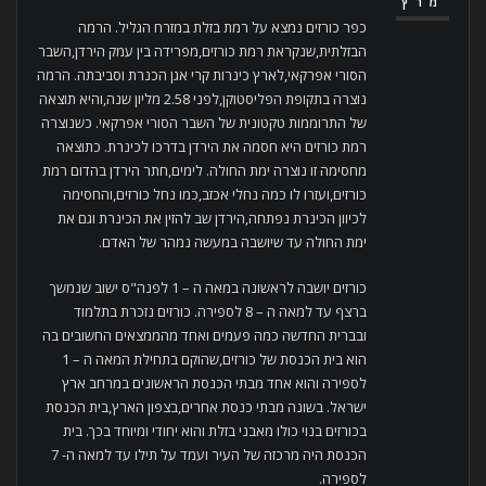
מרץ
כפר כורזים נמצא על רמת בזלת במזרח הגליל. הרמה
הבזלתית,שנקראת רמת כורזים,מפרידה בין עמק הירדן,השבר
הסורי אפרקאי,לארץ כינרות קרי אגן הכנרת וסביבתה. הרמה
נוצרה בתקופת הפליסטוקן,לפני 2.58 מליון שנה,והיא תוצאה
של התרוממות טקטונית של השבר הסורי אפרקאי. כשנוצרה
רמת כורזים היא חסמה את הירדן בדרכו לכינרת. כתוצאה
מחסימה זו נוצרה ימת החולה. לימים,חתר הירדן בהדום רמת
כורזים,ועזרו לו כמה נחלי אכזב,כמו נחל כורזים,והחסימה
לכיוון הכינרת נפתחה,הירדן שב להזין את הכינרת וגם את
ימת החולה עד שיושבה במעשה נמהר של האדם.
כורזים יושבה לראשונה במאה ה – 1 לפנה"ס ישוב שנמשך
ברצף עד למאה ה – 8 לספירה. כורזים נזכרת בתלמוד
ובברית החדשה כמה פעמים ואחד מהממצאים החשובים בה
הוא בית הכנסת של כורזים,שהוקם בתחילת המאה ה – 1
לספירה והוא אחד מבתי הכנסת הראשונים במרחב ארץ
ישראל. בשונה מבתי כנסת אחרים,בצפון הארץ,בית הכנסת
בכורזים בנוי כולו מאבני בזלת והוא יחודי ומיוחד בכך. בית
הכנסת היה מרכזה של העיר ועמד על תילו עד למאה ה- 7
לספירה.