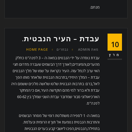
מנחם.
עבדת – העיר הנבטית.
10
מאת
ADMIN
נבחרים
HOME PAGE
מרץ
עבדת נוסדה על ידי הנבטים במאה ה – 3 לפנה"ס כחלק
מהערים,והמיצדים,לאורך דרך הבשמים שעברה מדרום חצי
האי ערב לנמל עזה. העיר נקראת על שמו של מלך הנבטים
עבדת – המלך היחידי,בתרבות הנבטית שלאחר מותו הפך
לאל,ברם: בתרבות הנבטית שלטו שלושה מלכים ששמם היה
עבדת ולא ברור למי מהם הוקדשה העיר,אם כי:המחקר
הארכיאולוגי סבור שמדובר עבדת השני שמלך בין 60-62
לפנה"ס.
במאה ה- 1 לספירה משתלטת רומי של מסחר הבשמים
והתרבות הנבטית נטמעת אל תוך זו הרומית ונעלמת.
בתחילה,הנבטים,הפכו ליושבי קבע בערים הנבטיות