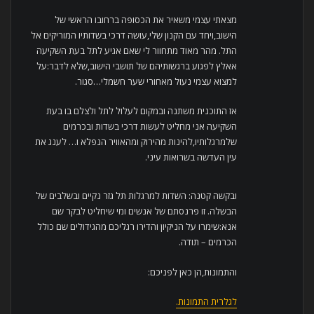
מצאתי עצמי משאיר את הכסופה ברחובו הראשי של
הישוב,ויחד עם הקנון שלי,עושה דרכי בשדותיו המוריקים אל
התל. מהר מאוד מתחוור לי שאם אגיע לתל בעת השקיעה
אאלץ לפגוע ברגשותיהם של תושבי הישוב,שלא לדבר:על
למצוא עצמי נעול מאחורי שער חשמלי…סגור.
אז התוכנית משתנה ובמקום לעלול לתל ולצלם בו בעת
השקיעה אני מחליט לעשות דרכי בשדות ובכרמים
שלמרגלותיו,להינות מהירוק ומהאוויר הנפלא ו… לענג את
עין העדשה בשרואות עיני.
ובקשה קטנה: השדות למרגלות תל גזר נקיים ובשלבים של
הבשלה. זו פרנסתם של אנשים ומי שיחליט לבקר שם
אנא:שימרו על הניקיון והדירו רגליכם מהגידולים שם כולל
הכרמים – תודה.
והתמונות,הן כאן לפניכם:
לגלרית התמונות.