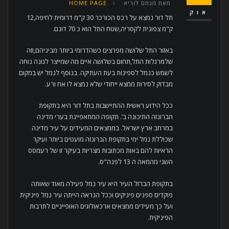
מאת
מנחם לוריא
HOME PAGE
אוק
תל דור נמצא על רכס הכורכר 30 ק"מ דרומית לחיפה,12
ק"מ צפונית לקסריה,שטח התל הוא כ 70 דונם.
באזור התל שלושה מפרצים כשהדרומי ביותר מביניהם,וזה
שלמרגלות התל,תחום בשלושה איים מה שמייצר לגונה נוחה
לשמש כנמל לספינות בעת העתיקה. בנוסף לנמל יש במקום
מבדוק לסירות ממצא ייחודי שלא נמצא לו אח ורע.
ככל הידוע ראשית ההתיישבות בתל דור היא בתקופת
הברונזה התיכונה ב’. תקופה המתאפיינת בערי מדינה
במרחב ארץ ישראל. בממצאים המעידים על עיר מדינה
שכוללת נמל ימי בתקופת הברונזה מועטים ביותר ועיקר
הראיות להם באות מכתובות מצריות בעיקר זו של רעמסס
השני מהמאה ה 13 לפנה"ס.
בתקופת הברזל העיר היא עיר נמל פעילה מאוד שאותה
פוקדים ספנים פיניקים וככל הנראה הייתה עיר נמל פיניקית
ועל כך מעידים ממצאים ארכאולוגים האופייניים לתרבות
הפיניקית.