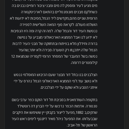
מים מגיע לעיר ומספק לה מים ומבני ציבור רומיים נבנים בה
כשחלקם מבנים מונומנטליים בהתאם לארכיטקטורה
הרומית.שניים מהם,מקדשים ליד הנמל,מסיבות לא ידועות לא
הושלמו מעולם. לקראת סוף המאה השלישית לספירה
ננטשת העיר דור והנמל שלה. למה זה קרה ומה היו הנסיבות
לא ידוע לנו אבל הממצא הארכאולוגי מצביע על נטישה
ברורה וחידלון מלא בפיתוח ובתחזוקה של מבני העיר לרבות
הנמל שלה.ייתכן,וזו רק השערה סבירה ולא יותר,שהעיר
נטשה בשל המעבר של המסחר הרומי לקסריה שנמצאת 12
קילומטרים דרומה.
הצלבנים בנו בתל דור מבצר שעם הכיבוש המוסלמי ננטש
ולא נושב עוד.לפי הממצא הארכאולוגי הנמל נהרס על ידי
איתני הטבע ולא שוקם על ידי הצלבנים.
בתקופה העות'מאנית בסביבת תל דור הוקם כפר ערבי בשם
טנטורה. אדמות הכפר נרכשו על ידי הברון דה רוטשילד
שהקים,ב 1882,מפעל לייצור בקבוקי יין ששימשו את היקבים
שבבעלותו. את המפעל ניהל מאיר דיזנגוף לימים ראש העיר
הראשון של תל-אביב.