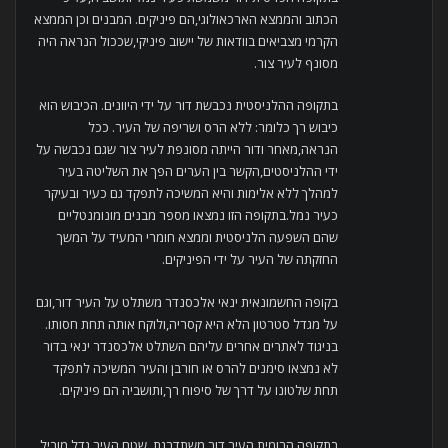
הכתוב והממצא הארכאולוגי,הם פיניקים. המבנים וכן הממצא
הקרמי מצביאים בוודאות של יישוב פיניקי,שככול הנראה היה
מסונף לעיר צור.
בתקופה ההלניסטית נכבשת דור על ידי היוונים. הכיבוש הוא
כיבוש רך כלומר: ללא הרס ושריפה של העיר. ככל
הנראה,מאחר ודור הייתה מסונפת לעיר צור שגם נכבשה על
ידי ההלניסטים,הקשר בין הערים הפך את השליטה בעיר
למהלך ללא אלימות והיא המשיכה לתפקד גם כעיר ובעיקר
כעיר נמל.בתקופה הזו נמצאו מספר מבנים מונומנטליים
שהם השפעה הלניסטית וממצא חומרי המעיד על המשך
החזקתה של העיר על ידי הפיניקים.
בקופה החשמונאית ינאי אלכסנדר משתלט על העיר דור,וגם
על מגדל סטרטון הלא היא קסריה,ולוקח אותה תחת חסותו.
בניגוד לאתרים אחרים עליהם השתלט אלכסנדר ינאי בדור
לא נמצאו סימנים להרס או חורבן והעיר המשיכה לתפקד
תחת שלטונו על דרך של סיפוח רך,ותושביה הם פיניקים.
בתקופה הרומית העיר דור משתדרגת. שטח העיר גדל,מוביל