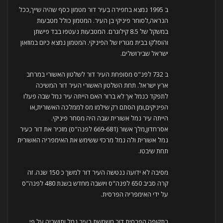
ב 1995 נמצא בחפירה בעיר דור מטמון כסף שהיה שייך,ככל
הנראה,לסוחר פיניקי בן העיר. המטמון כולל מטבעות
במשקל של 8.5 קילוגרם. המטבעות נעטפו בבד פישתן
והוסלקו בבית מגוריו של הפיניקי. המטמון נמצא כיום במוזאון
ישראל שבירושלים.
ב 732 לפנ"ס מסופחת העיר דור לשלטון האשורי במרחב
ארץ ישראל. תחת השלטון האשורי העיר דור המשיכה
לתפקד כנמל אך לא ברור האם הייתה עיר נמל שבה פעלו
הפיניקים,ומן הסתם רק שילמו מס לממלכה האשורית,או
הייתה עיר נמל אשורית שבה היה מסחר פיניקי.
אסרחדון,מלך אשור (669-681 לפנה"ס) מזכיר את דור כעיר
נמל אשורית ולה נמל מרכזי ששימש את האימפריה האשורית
תחת שיבטו.
מסיבה לא ידועה ננטשה העיר דור למשך כ 150 שנה. זה
קרה סביב 650 לפנה"ס ויושבה מחדש בשנת 480 לפנה"ס
על ידי האימפריה הפרסית.
בתקופה הפרסית דור משמשת כעיר נמל ותושביה,על פי