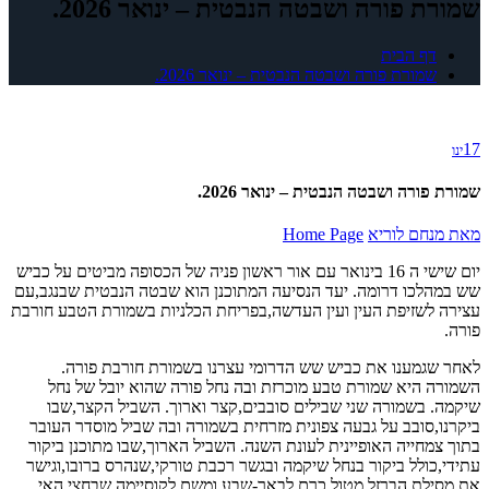
שמורת פורה ושבטה הנבטית – ינואר 2026.
דף הבית
שמורת פורה ושבטה הנבטית – ינואר 2026.
17
ינו
שמורת פורה ושבטה הנבטית – ינואר 2026.
מאת
מנחם לוריא
Home Page
יום שישי ה 16 בינואר עם אור ראשון פניה של הכסופה מביטים על כביש
שש במהלכו דרומה. יעד הנסיעה המתוכנן הוא שבטה הנבטית שבנגב,עם
עצירה לשזיפת העין ועין העדשה,בפריחת הכלניות בשמורת הטבע חורבת
פורה.
לאחר שגמענו את כביש שש הדרומי עצרנו בשמורת חורבת פורה.
השמורה היא שמורת טבע מוכרזת ובה נחל פורה שהוא יובל של נחל
שיקמה. בשמורה שני שבילים סובבים,קצר וארוך. השביל הקצר,שבו
ביקרנו,סובב על גבעה צפונית מזרחית בשמורה ובה שביל מוסדר העובר
בתוך צמחייה האופיינית לעונת השנה. השביל הארוך,שבו מתוכנן ביקור
עתידי,כולל ביקור בנחל שיקמה ובגשר רכבת טורקי,שנהרס ברובו,וגישר
את מסילת הברזל מטול כרם לבאר-שבע ומשם לקוסיימה שבחצי האי