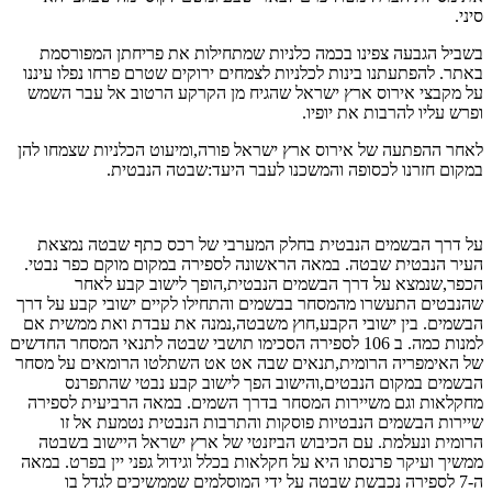
סיני.
בשביל הגבעה צפינו בכמה כלניות שמתחילות את פריחתן המפורסמת
באתר. להפתעתנו בינות לכלניות לצמחים ירוקים שטרם פרחו נפלו עיננו
על מקבצי אירוס ארץ ישראל שהגיח מן הקרקע הרטוב אל עבר השמש
ופרש עליו להרבות את יופיו.
לאחר ההפתעה של אירוס ארץ ישראל פורה,ומיעוט הכלניות שצמחו להן
במקום חזרנו לכסופה והמשכנו לעבר היעד:שבטה הנבטית.
על דרך הבשמים הנבטית בחלק המערבי של רכס כתף שבטה נמצאת
העיר הנבטית שבטה. במאה הראשונה לספירה במקום מוקם כפר נבטי.
הכפר,שנמצא על דרך הבשמים הנבטית,הופך לישוב קבע לאחר
שהנבטים התעשרו מהמסחר בבשמים והתחילו לקיים ישובי קבע על דרך
הבשמים. בין ישובי הקבע,חוץ משבטה,נמנה את עבדת ואת ממשית אם
למנות כמה. ב 106 לספירה הסכימו תושבי שבטה לתנאי המסחר החדשים
של האימפריה הרומית,תנאים שבה אט אט השתלטו הרומאים על מסחר
הבשמים במקום הנבטים,והישוב הפך לישוב קבע נבטי שהתפרנס
מחקלאות וגם משיירות המסחר בדרך השמים. במאה הרביעית לספירה
שיירות הבשמים הנבטיות פוסקות והתרבות הנבטית נטמעת אל זו
הרומית ונעלמת. עם הכיבוש הביזנטי של ארץ ישראל היישוב בשבטה
ממשיך ועיקר פרנסתו היא על חקלאות בכלל וגידול גפני יין בפרט. במאה
ה-7 לספירה נכבשת שבטה על ידי המוסלמים שממשיכים לגדל בו