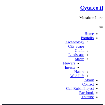
דלג
Cyta.co.il
לתוכן
Menahem Lurie
Home
Portfolio
Archaeology
City Scape
Grafiti
Landscape
Macro
Flowers
Insects
Nature
Wild Life
About
Contact
Gail Rubin Project
Facebook
Youtube