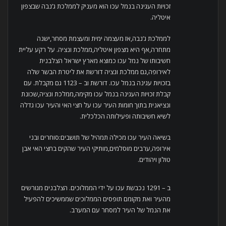
זכויות העגינה בנמל עכו הוא מעניק לממלכת ג’נבה שבצפון
איטליה.
לממלכת ג’נבה,אז מעצמה ימית ומעצמת מסחר,ישנה
מתחרה,אף היא מצפון איטליה,ממלכת ונציה. על רקע עליית
חשיבותו של נמל עכו כמוצא מארץ ישראל הצלבנית
לאירופה,גם ממלכת ונציה דורשת את ליטרת הבשר שלה
בזכויות עגינה בנמל עכו. דורשת וב – 1123 גם מקבלת. עם
קבלת זכויות העגינה בנמל עכו מקימה,ממלכת ונציה,שכונת
ונציאנית בתוך חומות העיר עכו על חצי האי והעיר עכו גדלה
לשיא חשיבותה ופעילותה הכלכלית.
בשיאה העיר עכו מכילה תמהיל של תושבים:סוחרים ובני
אירופה,ערבים מוסלמים,מותיקי העיר שהקים בחצי האי אבן
טולון ויהודים.
ב – 1291 נכבשת עכו על ידי הממלוכים. הצלבנים מגורשים
מהעיר ואת מקומם תופסים הממלוכים שממשיכים להפעיל
את הנמל של העיר למסחר עם המערב.