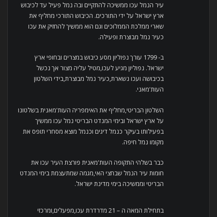
עיר הנמל עכו ממשיכה להתקיים ובה נמל פעיל עד לכיבוש
ארץ ישראל על ידי התורכים. הכיבוש התורכי מחליף את
שארי ממלכת הממלוכים וגם הוא ממשיך להחזיק את עכו
כעיר נמל מבוצרת ופעילה.
ב- 1799 עורך נפוליון מסע כיבוש במצרים ובחופי ארץ
ישראל. נפוליון מגיע לעכו,מטיל עליה מצור אך נכשל
בכיבושה ועכו נשארת,כעיר נמל מבוצרת,בידי השלטון
העות'מאני.
השלטון הבריטי,מחליף את האימפריה העות'מאנית בשלטונו
על ארץ ישראל ובימי המנדט הבריטי נמל עכו ממשיך
בפעילותו בעיקר כנמל דיגים וכנמל מוצא מסחרי תופס את
מקומו נמל חיפה.
כבר בשלהי התקופה העות'מאנית פורצת העיר עכו את
חומות עיר הנמל שבחצי האי,מגמה שמתעצמת בימי המנדט
הבריטי וממשיכה בימי מדינת ישראל.
בתחילת המאה ה – 21 מדרדרת עכו,מפעלים,ומרכזי