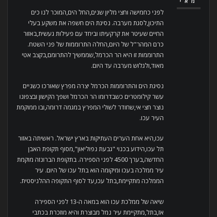
מאי
לפני כחמישה וחצי מליון שנים,החל הים,המוכר לנו כים
התיכון,לסגת מערבה. נסיגת הים חשפה את משקע בעלי
החיים שעיטר את קרקעיתו וביחד עם פעילות געשית,באזור
כרם המהר"ל של היום,החלה התרוממות של פני השטח.
התרוממות זו היא הר הכרמל,שממשיך להתרומם,בקצב אטי
מאוד,ולגלוש מערבה עד היום.
נסיגת הים והתרוממות הכרמל יצרה מפרץ שאורכו כשניים
עשר קילומטרים כשבדרומו הר הכרמל ושפך הקישון ובצפונו
נוצר חצי אי,שחודר לשולי המפרץ במגמה דרומה,ובו ממוקמת
העיר עכו.
עכו,היא אחת הערים העתיקות בארץ ישראל. ראשיתה באזור
תל עכו,הידוע בכנוי "גבעת נפוליאון",מסוף תקופת האבן
החדשה,בערך 4500 לפני הספירה. בתקופת הברונזה מוקמת
עיר ממלכה בעכו ומיקומה הוא בתל עכו של היום. עיר
הממלכה מתקיימת,בתל עכו,עד לסוף התקופה ההלניסטית.
שיאה של ממלכת עכו הוא במאה ה-13 לפני הספירה
אז,בתל,מתקיימת עיר נמל מבוצרת והיא מוזכרת בכתבי