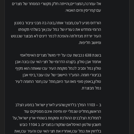
אל-עמרנה,המצריים,והייתה חלק מקשרי המסחר של מצרים
עם קפריסין והים האגאי.
הורדוס מגיע לעכו,מבצר אותה,בונה בה מבני ציבור בסגנון
הרומי ומחדש את נעוריו של נמל עכו,אך בשלהי תקופתו
העיר יורדת מגדולתה והופכת לכפר דיגים לא מבוצר שננטש
ומיושב חליפות.
בשנת 638 נכבשת עכו על ידי מושל מצרים האיסלאמי
אחמד אבן טולון. בקצהו הדרומי של חצי האי עכו בונה אבן
טולון נמל וסביב לנמל מוקמת העיר עכו שאותה הוא מקיף
בביצורי חומה. המע"ר היישובי של עכו עובר,בימי אבן
טולון,באופן סופי מאז ועד היום,מתל עכו,חסר החומה לעיר
נמל מבוצרת.
ב – 1103 המלך בלדווין,שהגיע לארץ ישראל במסע הצלב
הראשון,מחליט שנמלי יפו וחיפה אינם מספיקים עוד
לממלכת הצלבנים ההולכת ומוקמת בשטחי ארץ ישראל,על
חשבון שלטון האיסלאם שמקורו במצרים. ב 1104 כובש
בלדווין את נמל עכו,ואחריו את חצי האי עכו והעיר עכו,ואת