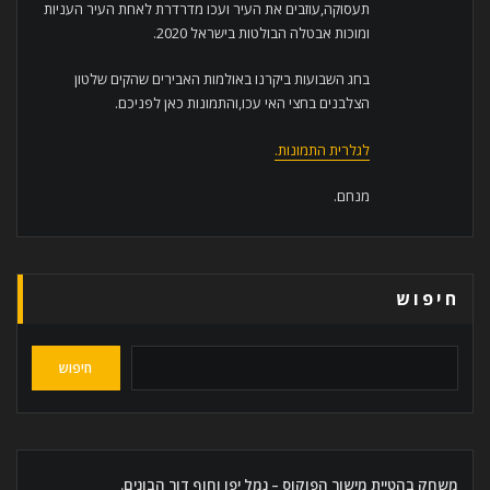
תעסוקה,עוזבים את העיר ועכו מדרדרת לאחת העיר העניות
ומוכות אבטלה הבולטות בישראל 2020.
בחג השבועות ביקרנו באולמות האבירים שהקים שלטון
הצלבנים בחצי האי עכו,והתמונות כאן לפניכם.
לגלרית התמונות.
מנחם.
חיפוש
חיפוש
משחק בהטיית מישור הפוקוס – נמל יפו וחוף דור הבונים.