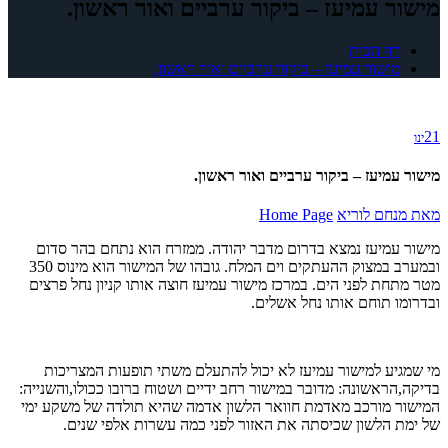
מישור עמיעז – ביקור ערביים ואור ראשון.
דף הבית
מישור עמיעז – ביקור ערביים ואור ראשון.
21
ינו
מישור עמיעז – ביקור ערביים ואור ראשון.
מאת
מנחם לוריא
Home Page
מישור עמיעז נמצא בדרום מדבר יהודה. ממזרח הוא נתחם בהר סדום
ובמערב במצוק ההעתקים וים המלח. גובהו של המישור הוא מינוס 350
מטר מתחת לפני הים. במרכז מישור עמיעז חוצה אותו קניון נחל פרצים
ובדרומו תוחם אותו נחל אשלים.
מי שמגיע למישור עמיעז לא יכול להתעלם משתי תופעות המצריכות
בדיקה,הראשונה: מדובר במישור רחב ידיים ושטוח ברובו ככולו,והשנייה:
המישור מורכב מאדמת חוואר הלשון אדמה שהיא תולדה של משקע ימי
של ימת הלשון שכיסתה את האזור לפני כמה עשרות אלפי שנים.