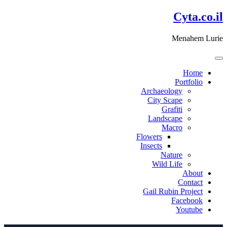
דלג
Cyta.co.il
לתוכן
Menahem Lurie
Home
Portfolio
Archaeology
City Scape
Grafiti
Landscape
Macro
Flowers
Insects
Nature
Wild Life
About
Contact
Gail Rubin Project
Facebook
Youtube