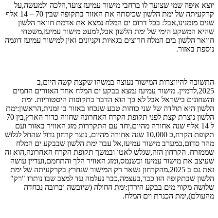
יוצא איפה שמי שצועד לו ברחבי מישור עמיעז צועד,הלכה ולמעשה,על
קרקעיתה של ימת הלשון שכיסתה את האזור בתקופה שבין 70 – 14 אלף
שנים מזמנינו,אבל: בכל דרום ים המלח נמצא את אדמת חוואר הלשון
שהיא המשקע הימי של ימת הלשון אבל,למעט מישור עמיעז,משטחי
חוואר הלשון בים המלח חרוצים בגאיות וקניונים ואין למישור עמיעז דוגמה
נוספת באזור.
התשובה להיווצרות המישור נעוצה במשהו שקצת קשה היום,ב
2025,לדמיין. מישור עמיעז נמצא בבקע ים המלח אחד האזורים החמים
והשחונים בישראל אבל לא כך הוא הדבר בתקופות היסטוריות. ימת
הלשון היא תולדה של שני כוחות טבע שנכחו באזור בו זמנית,הראשון:ימת
הלשון נוצרת קצת לפני תקופת הקרח האחרונה שחווה כדור הארץ,בין 70
ל 14 אלף שנה אחורה מהיום,יחד עם התקררות מזג האוויר באזור ועם
תקופת הקרח,כ 10,000 שנה אחורה מהיום, נוצר קרחון גדול שהחל לגלוש
מהר סדום,במערב מישור עמיעז,אל עבר ימת הלשון שבבקע ים המלח
שממזרח. הקרחון הזה,שגלש לאטו ובמשך תקופת הקרח האחרונה,הוא זה
שעיצב את מישור עמיעז וכשנמס,ומזג האוויר הלך והתחמם,ועדיין עושה
זאת גם ב 2025,מהקרחון נשאר רק המישור שנחרץ בקרקעיתה של ימת
הלשון שבתקופה הזו כבר,בעצמה,כבר נעלמה עד למצב שבו נותרו "רק"
שלושה מקווי מים בבקע הירדן:ימת החולה (שיובשה וברובה נכחדה
מהעולם),ימת הכנרת וים המלח.