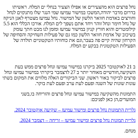
נחל פרצים הוא מהצעירים או אפילו הצעיר בנחלי ים המלח. ראשיתו
בדרום מדבר יהודה,המשכו במישור עמיעז שמי הנגר שלו מתנקזים לנחל
וחורצים באדמת חוואר הלשון של המישור. נחל עמיעז מצטרף לאגן הניקוז
של נחל חימר ונחל זוהר ויחד אתם נשפך לים המלח. אורכו הכללי הוא 5.5
קילומטרים והוא חורץ קניון במישור עמיעז ומזמן לנו מבט חתך עומק
בשיכוב של אדמת חוואר הלשון כמו גם של פעילות השחיקה והסחיפה של
הקרחון שהיה קיים פה בעבר,וגם את כוחותיו הטקטוניים תולדה של
הפעילות הטקטונית בבקע ים המלח.
ב 21 לאוקטובר 2025 ביקרנו במישור עמיעז ונחל פרצים ממש בעת
השקיעה,חודשיים מאוחר יותר ב 27 לדצמבר ביקרתי במישור עמיעז ונחל
פרצים לביקור באור ראשון. שני הביקורים האלה מלווים את המקום בשתי
עונות שונות של השנה ופעם לעת ערב ופעם לעת בוקר.
התמונות מהשקיעה במישור עמיעז ונחל פרצים והזריחה בו,בשני
המועדים,הן כאן לפניכם:
גלרית התמונות נחל פרצים ומישור עמיעז – שקיעה אוקטובר 2024.
גלרית תמונות נחל פרצים ומישור עמיעז – זריחה – דצמבר 2024.
מנחם.