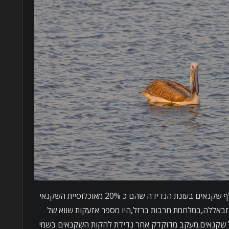
מעל שמי ישראל חולפים בין 40 ל 50 אלף שקנאים בעונת הנדידה שהם כ 20% מאוכלוסיית השקנאי
יזבאללה,במלחמת חרבות ברזל,היו מספר אזעקות שווא של
שקנאים.מעקב מדוקדק אחר נדידת להקות השקנאים בשמי