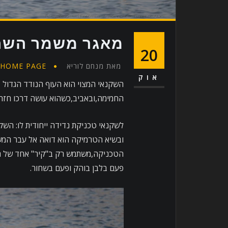
מאגר משמר השרון
20
מאת
מנחם לוריא
HOME PAGE
אוק
השקנאי המצוי הוא העוף הנודד הגדול 
החמימה,ובאביב,כשהוא עושה דרכו חזרה
לשקנאי טכניקת נדידה ייחודית לו: הש
ובשיא הטרמיקה הוא דואה אל עבר המש
הטכניקה,משתמש רק ב"קיר" אחד של 
פעם בלבן בוהק ופעם בשחור.