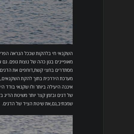
השקנאי חי בלהקות שככל הנראה הפריטי
מאופיינים בגון כהה של נוצות גופם. ג
מסתדרים בחצי קשת,דוחפים את הדגים א
מערכת היררכית בתוך להקת השקנאים,כ
איננה היעילה ביותר ולו שקנאי בודד הי
של דגים ובזמן קצר יותר משיטת הדיג 
שמכתיב,גם,את שיטת הציד של הדגים.