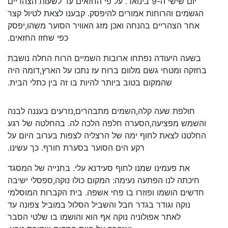
יום שישי ה-9 בינואר. על פי החזאים עד לשעות הצהריים
הגשמים והרוחות אמורים להיפסק. קבענו לצאת לטיול קצר
אחר הצהריים בהנחה ואכן מזג האוויר הסוער משהו,יפסק
כפי שחזו החזאים.
בשעה היעודה נפתחו ארובות השמיים הרוח החלה נושבת
בחזקה ומטחי גשם מלוום ברוח עז נתכו על הארץ,דומה היה
שהמקום בטוב ביותר להיות בו זה בין כתלי הבית.
חולפת שעה קלה,השמים מתבהרים,נזרעים בעננה לבנה
והשמש מפציעה,הסערה חלפה הלכה לה. בהחלטה של רגע
החלטנו לצאת לחוף ימה של הרצליה לצפות בערוב היום על
רקע הים הסוער בסערת חורף. כך עשינו.
את פעמינו שמנו לחוף סעידנא עלי. בחנייה של המסגד
חיכתה לנו הפתעה נעימה: המקום כולו נוקה,ספסלי ישיבה
חדשים הושמו ופוזרו בו פחי אשפה. בית הקברות המוסלמי
נוקה וגודר בגדר חבל והשביל הסלול במוביל צפונה עד
לאתר אפולוניה נוקה אף הוא והושמו בו שלטי הסבר