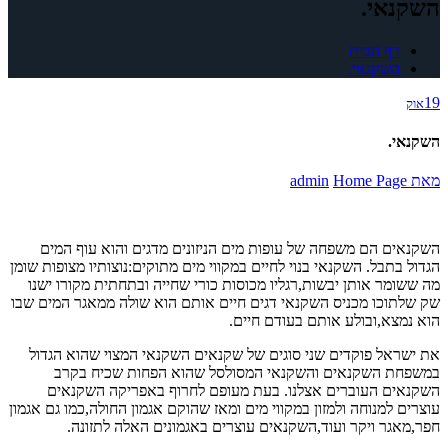
השקנאי.
דף הבית
השקנאי.
19
אוק
השקנאי.
מאת
Home Page
admin
השקנאים הם משפחה של עופות מים הניזונים מדגים והוא עוף המים
הגדול בתבל. השקנאי בנוי לחיים במקווי מים מתוקים:נוצותיו מצופות שומן
מה ששומר אותן יבשות,רגליו מכוסות כורי שחייה ובתחתית מקורו ישנו
שק שלתוכו מכניס השקנאי דגים חיים אותם הוא שולה ממאגר המים שבו
הוא נמצא,ובולע אותם בעודם חיים.
את ישראל פוקדים שני סוגים של שקנאים השקנאי המצוי שהוא הגדול
במשפחת השקנאים והשקנאי המסולסל שהוא הפחות שכיח בקרב
השקנאים העוברים אצלנו. בעת מעופם לחרוף באפריקה השקנאים
עוצרים למנוחה ולמזון במקווי מים ומאז שהוקם אגמון החולה,כמו גם אגמון
חפר,מאגר ויקר ועוד,השקנאים עוצרים באגמונים האלה לתזונה.