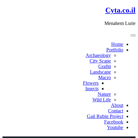
דלג
Cyta.co.il
לתוכן
Menahem Lurie
Home
Portfolio
Archaeology
City Scape
Grafiti
Landscape
Macro
Flowers
Insects
Nature
Wild Life
About
Contact
Gail Rubin Project
Facebook
Youtube