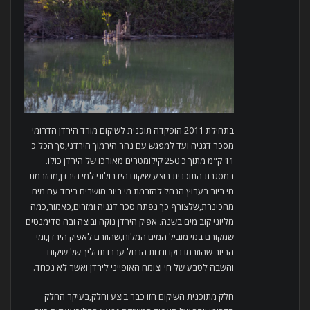
בתחילת 2011 הופקדה תוכנית לשיקום מורד הירדן הדרומי
מסכר דגניה ועד למפגש עם נהר הירמוך הירדני,סך הכל כ
11 ק"מ מתוך כ 250 קילומטרים מאורכו של הירדן כולו.
במסגרת התוכנית בוצע שיקום הידרולוגי למי הירדן,מהזרמת
מי ביוב בערוץ הנחל להזרמת מי ביוב מושבים ביחד עם מים
מהכינרת,שלצורף כך נפתח סכר דגניה ומזרים,כאמור,כמה
מליוני קוב מים בשנה. אפיק הירדן נוקה ובוצה ובה סדימנטים
שמקורם במי מוביל המים המלוח,שהוזרם לאפיק הירדן,ומי
הביוב שהוזרמו נוקו וגדות הנחל עברו תהליך של שיקום
והשבה לטבע של חי וצומח האופייני לירדן ואשר לא נכחד.
חלק מתוכנית השיקום הזו כבר בוצע וחלק,בעיקר החלק