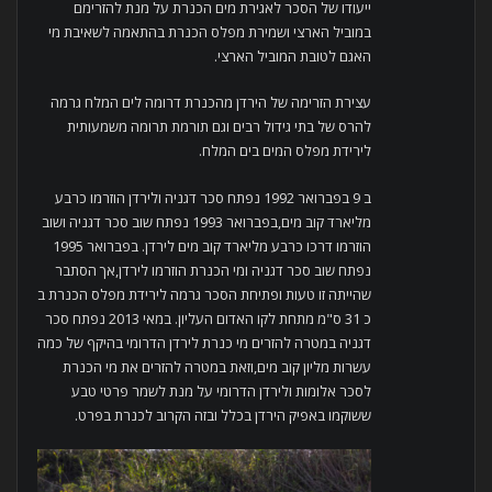
ייעודו של הסכר לאגירת מים הכנרת על מנת להזרימם
במוביל הארצי ושמירת מפלס הכנרת בהתאמה לשאיבת מי
האגם לטובת המוביל הארצי.
עצירת הזרימה של הירדן מהכנרת דרומה לים המלח גרמה
להרס של בתי גידול רבים וגם תורמת תרומה משמעותית
לירידת מפלס המים בים המלח.
ב 9 בפברואר 1992 נפתח סכר דגניה ולירדן הוזרמו כרבע
מליארד קוב מים,בפברואר 1993 נפתח שוב סכר דגניה ושוב
הוזרמו דרכו כרבע מליארד קוב מים לירדן. בפברואר 1995
נפתח שוב סכר דגניה ומי הכנרת הוזרמו לירדן,אך הסתבר
שהייתה זו טעות ופתיחת הסכר גרמה לירידת מפלס הכנרת ב
כ 31 ס"מ מתחת לקו האדום העליון. במאי 2013 נפתח סכר
דגניה במטרה להזרים מי כנרת לירדן הדרומי בהיקף של כמה
עשרות מליון קוב מים,וזאת במטרה להזרים את מי הכנרת
לסכר אלומות ולירדן הדרומי על מנת לשמר פרטי טבע
ששוקמו באפיק הירדן בכלל ובזה הקרוב לכנרת בפרט.