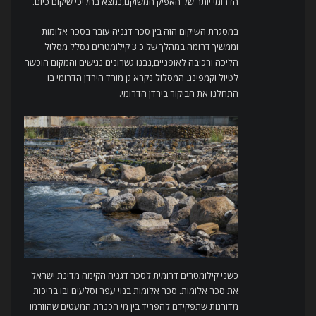
הדרומי יותר של האפיק המשוקם,נמצא בהליכי שיקום כיום.
במסגרת השיקום הזה בין סכר דגניה עובר בסכר אלומות
וממשיך דרומה במהלך של כ 3 קילומטרים נסלל מסלול
הליכה ורכיבה לאופניים,נבנו גשרונים נגישים והמקום הוכשר
לטיול וקמפינג. המסלול נקרא גן מורד הירדן הדרומי בו
התחלנו את הביקור בירדן הדרומי.
כשני קילומטרים דרומית לסכר דגניה הקימה מדינת ישראל
את סכר אלומות. סכר אלומות בנוי עפר וסלעים ובו בריכות
מדורגות שתפקידם להפריד בין מי הכנרת המעטים שהוזרמו