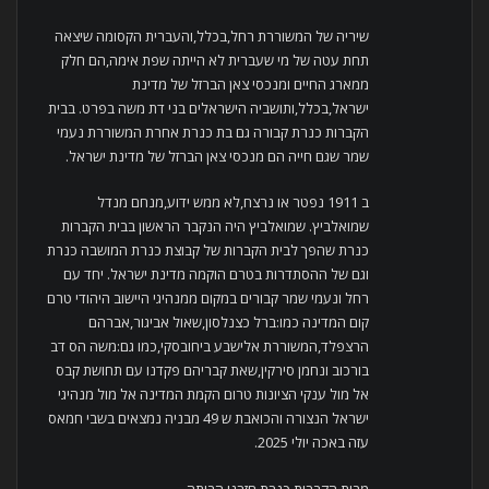
שיריה של המשוררת רחל,בכלל,והעברית הקסומה שיצאה
תחת עטה של מי שעברית לא הייתה שפת אימה,הם חלק
ממארג החיים ומנכסי צאן הברזל של מדינת
ישראל,בכלל,ותושביה הישראלים בני דת משה בפרט. בבית
הקברות כנרת קבורה גם בת כנרת אחרת המשוררת נעמי
שמר שגם חייה הם מנכסי צאן הברזל של מדינת ישראל.
ב 1911 נפטר או נרצח,לא ממש ידוע,מנחם מנדל
שמואלביץ. שמואלביץ היה הנקבר הראשון בבית הקברות
כנרת שהפך לבית הקברות של קבוצת כנרת המושבה כנרת
וגם של ההסתדרות בטרם הוקמה מדינת ישראל. יחד עם
רחל ונעמי שמר קבורים במקום ממנהיגי היישוב היהודי טרם
קום המדינה כמו:ברל כצנלסון,שאול אביגור,אברהם
הרצפלד,המשוררת אלישבע ביחובסקי,כמו גם:משה הס דב
בורכוב ונחמן סירקין,שאת קבריהם פקדנו עם תחושת קבס
אל מול ענקי הציונות טרום הקמת המדינה אל מול מנהיגי
ישראל הנצורה והכואבת ש 49 מבניה נמצאים בשבי חמאס
עזה באכה יולי 2025.
מבית הקברות כנרת חזרנו הביתה.