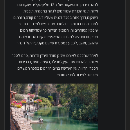
לנהר הירמוך ובהשקעה של כ 12 מליון שקלים שוקם סכר
אלומות,מי הכנרת שמוזרמים לנהר במסגרת תוכנית
השיקום,דרך פתח בסכר דגניה שעליו דיברנו קודם,מוזרמים
לסכר מי כנרת ומדרום לסכר מתווספים למי הכנרת מי
שופכין מטוהרים ומי המוביל המלוח כך שמליחות המים
מפוקחת ומגיעה למליחות המאפשרת קיום החי והצומח
שהושבו,ויושבו,לטבע במסגרת שיקום מקטע זה של הנהר.
לאחר שהלכנו לאורכו של גן מורד הירדן הדרומי,סרנו לסכר
אלומות להרוות את העין,לטבילה,נעימה מאוד,בבריכות
הסכר והרווית עין העדשה במים הזורמים בסכר המשוקם
שנפתח לציבור לפני כחודש.