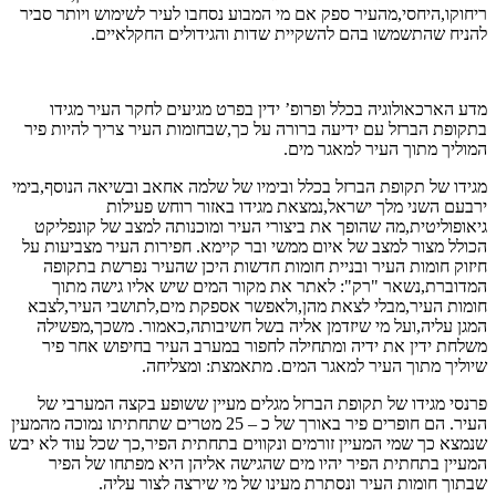
ריחוקו,היחסי,מהעיר ספק אם מי המבוע נסחבו לעיר לשימוש ויותר סביר
להניח שהתשמשו בהם להשקיית שדות והגידולים החקלאיים.
מדע הארכאולוגיה בכלל ופרופ’ ידין בפרט מגיעים לחקר העיר מגידו
בתקופת הברזל עם ידיעה ברורה על כך,שבחומות העיר צריך להיות פיר
המוליך מתוך העיר למאגר מים.
מגידו של תקופת הברזל בכלל ובימיו של שלמה אחאב ובשיאה הנוסף,בימי
ירבעם השני מלך ישראל,נמצאת מגידו באזור רוחש פעילות
גיאופוליטית,מה שהופך את ביצורי העיר ומוכנותה למצב של קונפליקט
הכולל מצור למצב של איום ממשי ובר קיימא. חפירות העיר מצביעות על
חיזוק חומות העיר ובניית חומות חדשות היכן שהעיר נפרשת בתקופה
המדוברת,נשאר "רק": לאתר את מקור המים שיש אליו גישה מתוך
חומות העיר,מבלי לצאת מהן,ולאפשר אספקת מים,לתושבי העיר,לצבא
המגן עליה,ועל מי שיזדמן אליה בשל חשיבותה,כאמור. משכך,מפשילה
משלחת ידין את ידיה ומתחילה לחפור במערב העיר בחיפוש אחר פיר
שיוליך מתוך העיר למאגר המים. מתאמצת: ומצליחה.
פרנסי מגידו של תקופת הברזל מגלים מעיין ששופע בקצה המערבי של
העיר. הם חופרים פיר באורך של כ – 25 מטרים שתחתיתו נמוכה מהמעין
שנמצא כך שמי המעיין זורמים ונקווים בתחתית הפיר,כך שכל עוד לא יבש
המעיין בתחתית הפיר יהיו מים שהגישה אליהן היא מפתחו של הפיר
שבתוך חומות העיר ונסתרת מעינו של מי שירצה לצור עליה.