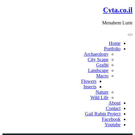
דלג
Cyta.co.il
לתוכן
Menahem Lurie
Home
Portfolio
Archaeology
City Scape
Grafiti
Landscape
Macro
Flowers
Insects
Nature
Wild Life
About
Contact
Gail Rubin Project
Facebook
Youtube