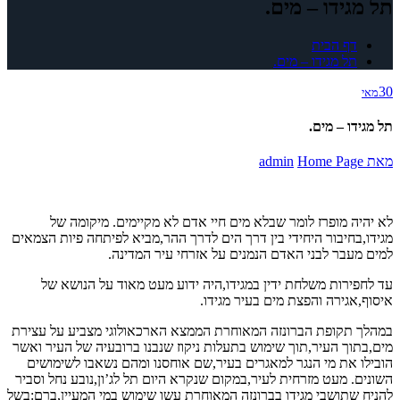
תל מגידו – מים.
דף הבית
תל מגידו – מים.
30
מאי
תל מגידו – מים.
מאת
Home Page
admin
לא יהיה מופרז לומר שבלא מים חיי אדם לא מקיימים. מיקומה של
מגידו,בחיבור היחידי בין דרך הים לדרך ההר,מביא לפיתחה פיות הצמאים
למים מעבר לבני האדם הנמנים על אזרחי עיר המדינה.
עד לחפירות משלחת ידין במגידו,היה ידוע מעט מאוד על הנושא של
איסוף,אגירה והפצת מים בעיר מגידו.
במהלך תקופת הברונזה המאוחרת הממצא הארכאולוגי מצביע על עצירת
מים,בתוך העיר,תוך שימוש בתעלות ניקוז שנבנו ברובעיה של העיר ואשר
הובילו את מי הנגר למאגרים בעיר,שם אוחסנו ומהם נשאבו לשימושים
השונים. מעט מזרחית לעיר,במקום שנקרא היום תל לג’ון,נובע נחל וסביר
להניח שתושבי מגידו בברונזה המאוחרת עשו שימוש במי המעיין,ברם:בשל