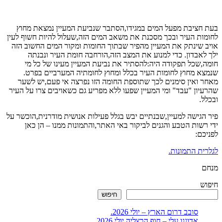
בעת חציבת מפעל המים במגידו,הסתבר שנביעת המעיין נמצאת מחוץ
לחומות העיר ובכך מסכנת את משאב המים הזה,שעלול להיות חשוף לעין
אויב שינתק את המעיין מהפיר שבתוך החומות ומקור המים החשוב הזה
ילך לאבדון. כדי למנוע את המצב הזה,הורחבה חומת העיר ונבנתה
חומה,שכל תפקודה היה:להסתיר את נביעת המעיין מעינו של כל מי
שנמצא מחוץ לחומות העיר בכלל ומחוץ לחומתיה המערביים בפרט.
מאחר ואין סימנים לכך שתוספת החומה הזו נפרצה אי פעם,יש לשער
שהרעיון "עבד" ומי המעיין שפעו ללא מפריע גם כשאויבים צרו על העיר
ובכלל.
פיר הגישה למעיין,שבנתיים יבש בגלל פעילות אנושית מודרנית,הוכשר על
ידי רשות הטבע והגנים לביקור באי האתר,והתמונות ממנו – הן כאן
לפניכם:
לגלרית התמונות.
מנחם
חיפוש
חיפוש
סובב דרום הארץ – יולי 2026.
אדוננו עלי – חוף הרצליה יולי 2026.