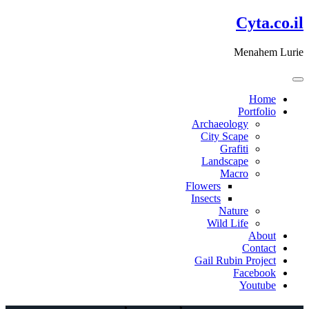
דלג
Cyta.co.il
לתוכן
Menahem Lurie
Home
Portfolio
Archaeology
City Scape
Grafiti
Landscape
Macro
Flowers
Insects
Nature
Wild Life
About
Contact
Gail Rubin Project
Facebook
Youtube