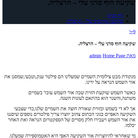
שקיעה חוף סדני עלי – הרצליה.
דף הבית
שקיעה חוף סדני עלי – הרצליה.
9
יול
שקיעה חוף סדני עלי – הרצליה.
מאת
Home Page
admin
מנקודת מבט צילומית השמיים שמעלינו הם פילטר ענק,וטבעי,שמסנן את
אור השמש הנראה על ידינו.
כאשר השמש שוקעת הזוית שבה אור השמש עובר בשמיים
משתנה,והשנוי הוא בהתאם לעונות השנה.
אך לא די בשמש ובזווית שאורה חוצה את השמיים שלנו,כדי שצבעי
השקיעה האפיים בגוני הכתום צהוב יווצרו צריך פילטרים נוספים שיסננו
את אור השמש ויעבירו חלק מסויים של הספקטרום הנראה ואת האחר
יבלמו.
מי שאחראי להיווצרות אור השקיעה האפי היא האטמוספירה שמעלנו.