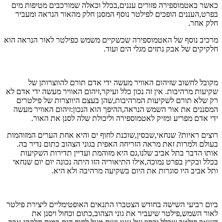
כאשר באטמוספירה פזורים עננים,בכלל וכאלה שמורכבים מטיפות מים
בפרט,העננים הופכים לפילטר נוסף המסנן חלק מהאור הנראה ומעביר
חלק אחר.
מרכיב נוסף של האטמוספירה שכשקיים משמש כפילטר לאור הנראה הוא
חלקיקים של אבק נתזים מגלי הים ועוד.
מקובל לחשוב שזיהום האוויר מעשה ידי אדם תורם להווצרותן של
שקיעות מרהיבות. אין זה נכון כלל ועיקר,זיהום האוויר מעשה ידי אדם לא
רק שלא תורם לשקיעות המרהיבות,שהן בעצם היווצרות של פילטרים
המסננים את אור השמש הנראה,ההיפך הוא הנכון:זיהום האוויר מעשה
ידי אדם מפריע ומזיק לאטמוספירה וליכולת שלה לסנן את האור.
רוצים ראיות? שנחאי,שבסין,שוכנת לחוף ים והיא אחת הערים המזוהמות
בעולם ולמרות זאת מראה הזריחה האפית בגוני הצהוב כתום נדיר בה.
אותו הדבר בתל אביב שלנו,גם היא מזוהמת ועדיין תדירות השקיעות
בכלל ובקיץ בפרט נמוכה,אילו התיאוריה הזו היתה נכונה יום יום שנחאי
ותל אביב היו סוגרות את היום בשקיעה מרהיבה ולא היא.
ביום רביעי השישה בחודש הצטברו התנאים האופטימליים ליצירת פילטר
לאור השמש,פילטר שיעביר את גוני הצהוב,כתום וכחול ויסנן את