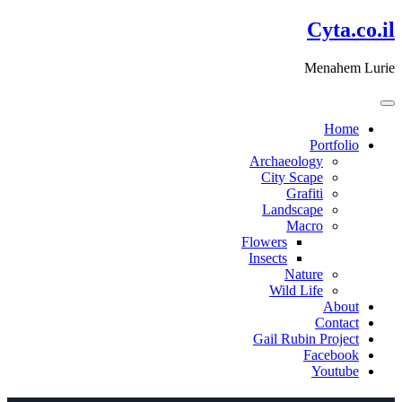
דלג
Cyta.co.il
לתוכן
Menahem Lurie
Home
Portfolio
Archaeology
City Scape
Grafiti
Landscape
Macro
Flowers
Insects
Nature
Wild Life
About
Contact
Gail Rubin Project
Facebook
Youtube