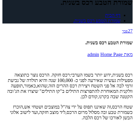
שמורת הטבע רכס בשנית.
דף הבית
שמורת הטבע רכס בשנית.
27
פבר
שמורת הטבע רכס בשנית.
מאת
Home Page
admin
רכס בשנית,ידוע יותר בשמו הערבי:רכס חזקה. הרכס נוצר כתוצאה
מפעילות געשית שאירעה לפני כ- 100,000 שנה והיא תולדה של נביעת
זרמי לבה אל פני השטח ויצירת רכס ההרים הזה,שהוא,כאמור,תופעה
וולקנית המאוחרת להתפרצות התילים ב"קו התילים" שיצרו את הג’ובה
הקטנה שבה בקרנו,קודם לכן.
שטח הרכס,זה שאיננו תפוס על ידי צה"ל במוצבים ושטחי אש,הוכרז
כשמורת טבע ובה מסלול מרום הרכס,ליד מוצב חזקה,ועד לישוב אלוני
הבשן לאורכו של רכס הלבה.