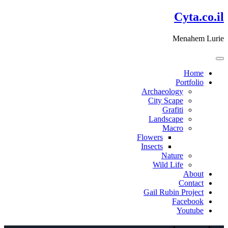
דלג
Cyta.co.il
לתוכן
Menahem Lurie
Home
Portfolio
Archaeology
City Scape
Grafiti
Landscape
Macro
Flowers
Insects
Nature
Wild Life
About
Contact
Gail Rubin Project
Facebook
Youtube