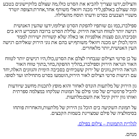
והצילום,ידעו שצריך להביא את הסרט כולו,מה שצולם בלוקיישונים בטבע
ומה שצולם באולפן,לידי מכנה ויזואלי משותף אחד,אחרת:הצופה יוטרד
משנויי הצבעים בסרט ודעתו תוסח מהעלילה.
ספילברג,כמו גם שותפיו להפקת הסרט וצילומו,ידעו שהעין האנושית
רגישה יותר לטווח הנראה הירוק. עלילת הסרט ברובה המכריע היא בים
וסביבתו,וגם סצנות אולפניות או כאלה שלא קשורות ישירות לממד
הימי,לכולן יש מכנה ויזואלי משותף:יש בהם את גוני הירוק שאליהם רגישה
העין האנושית,יותר מלאחרים.
על כן סרטי הצילום שנבחרו לצלם את הסרט,כולו,היו רגישים יותר לטווח
האור הנראה הירוק וספילברג,בהליך ההפקה,בחר,בתוך טווח האור
הנראה הירוק,גוונים של ירוק ששכיחים בסביבה הימית והגוונים האלה,יחד
עם רגישות סרטי הצילום לאור הירוק,הוטמעו בסרט מתחילתו ועד לסופו.
גון הירוק של מלתעות הונדס לאחור והוא מופץ לתכנות מחשב שיודעות
להכיל פרמטרים של סוגי פילם על תמונות שנלקחו במצלמה ספרתית
ואותו גוון ירוק קיבל את השם:מלתעות.
על תמונת השקיעה בים הוכל גון הירוק של מלתעות,והאחרות פותחו
בסימולציה של פילם שמצויינת בשמות הקבצים.
לגלרית התמונות – צילום בפילם.
מנחם.