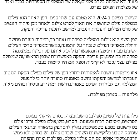
מאוד ולא שכיחה בקרב צלמים,אלה של המצלמות הספרתיות בכלל ואלה
של מצלמות הפילם בפרט.
הצילום בפילם ב 2024 הוא מטבע עם שתי פנים. הפן האחד הוא צילום
במצלמת פילם שחושפת את האור לסרט צילום ולאחר מכן פיתוח הנגטיב
של סרט הצילום והעברת הנגטיב למחשב לתכנת עריכה והפקה.
הפן השני הוא צילום במצלמה ספרתית ואחר כך,בפיתוח בעזרת מחשב
והחלת מאפייני הפילם שנבחר על התמונה,כאשר:מאפייני סרטי הצילום
השונים עברו דיגיטציה ומאפשרים להכיל אותם על תמונות,ממצלמה
ספרתית בת ימינו,וכן עריכה והפקה באפשרויות שבפן הראשון,זה שמצולם
בפילם עצמו,כבר לא קיימות וספק אם היו קיימות בעבר.
איזו מיומנות נחשבת לאמנותית יותר? הפן של צילום בפילם הפקת הנגטיב
העברתו למחשב והפקתו נחשב כאומנות טהורה יותר כי לתפעול
המצלמה,וגם לבחירת הפילם כאמור,נדרשת רמת ידע וניסיון גבוהים מאוד.
מלתעות – סטיבן ספילברג
.
מלתעות של סטיבן ספילבג נחשב,ובצדק,כסרט אייקוני בעולם
הסרטים,ומסיבות רבות ומגוונות. הסרט,כולו,צולם בפילם ורובו צולם
בלוקישונים בטבע כשספילברג נאלץ להסתפק בתאורה ובתנאי הצילום
שסיפק הטבע בלוקיישונים השונים שבהם צולם. יש בסרט,ולא ממש
הרבה,צילומי אולפן וגם הם צולמו בפילם. ספילברג,וצוות ההפקה