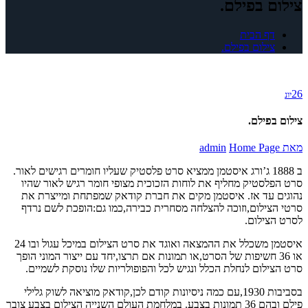
צילום בפילם.
דף הבית
צילום בפילם.
26
יונ
צילום בפילם.
מאת
Home Page
admin
ב 1888 ג’ורג איסטמן ממציא סרט פלסטיק שעליו חומרים רגישים לאור.
סרט הפלסטיק מחליף את לוחות הזכוכית מצופי חומר רגיש לאור שהיו
נהוגים עד אז. איסטמן מקים את חברת קודאק שמפתחת ומייצרת את
סרטי הצילום,וזוכה להצלחה מסחרית כבירה,כמו גם:הופכת לשם נרדף
לסרט הצילום.
איסטמן משכלל את ההמצאה ואוגד את סרט הצילום במיכל עגול ובו 24
או 36 חשיפות של הסרט,או תמונות אם תרצו,יחד עם ייצור המוני הופך
סרט הצילום לנחלת הכלל ונגיש לכל והפופולריות שלו נוסקת לשמיים.
בסביבות 1930,עם כמה ניסיונות קודם לכן,קודאק מוציאה לשוק גלילי
פילם ובהם 36 תמונות בצבע. במלחמת העולם השנייה הצילום בצבע צובר