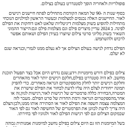
פופולריות ולאחריה הופך לסטנדרט בעולם בצילום.
בסוף שנות ה -90 של המאה הקודמת מתחילים לפתח חיישנים רגישים
לאור. החיישנים האלה נכנסים למצלמות ובעשור הראשון למילניום הנוכחי
מתחילות להופיע בשוק מצלמות דיגיטליות שלאט לאט דוחקות את הפילם
לפינה. ב 2024 עדיין מיצרים פילם וגם מצלמות פילם וגם:הייצור ההמוני
השאיר בשוק מליוני סרטי צילום שיוצרו בעידן הפילם ושאותם אפשר
לרכוש ולהשתמש.
הפילם נדחק לנישה בעולם הצילום אך לא נעלם ממנו לגמרי,וכנראה שגם
לא יעלם.
צילום בפילם דורש מיומנויות וידע,שגם נדרש היום אבל בצד תפעול תוכנת
מחשב. לא היה סטנדרט בפילם,חלקם רגישים יותר לאור מהאחרים
וחלקם רגישים יותר לחלק מהספקטרום הנראה מאחרים. כדי להפיק
תמונה ייחודית לצלם היה עליו לדעת לבחור את הפילם שישרת את
המטרה,הבחירה כללה פרמטרים של רגישות לאור,רגישות לגוון,זה או
אחר,מהספקטרום הנראה ורמת החדות של סרט הפילם. מעבר לזה
המצלמה עצמה חשפה את הפילם לאור או הסתירה אותו ממנו,ולכן:הצלם
היה צריך לדעת לכוונן את הפרמטרים של החשיפה לאור גם לפי האור
שבמקום הצילום וגם לפי רגישות הפילם לאור ולגווניו לפי בחירתו.
בשל המיומנות הזו גם היום צילום בפילם נחשב למיומנות אמנותית גבוהה