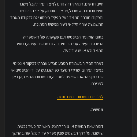
חיים חדשים. המהלך הזה גורם למיצד תמר לקבל משנה
חשיבות וגם הוא מוגדל,מבוצר ומתוחזק על ידי הביזנטים
ותפקודו מורחב המיצד בעל תפקיד ביטחוני גם לנקודת מאחד
המשמשת עורף חקלאי לעיר ממשית הסמוכה.
בתום התקופה הביזנטית ועם שקיעתה של האימפריה
הביזנטית ועימה ערי הנבטים,בה גם ממשית עצמה,ננטש
המיצד ולא אוייש עוד לעד.
לאחר הביקור בשמורת הטבע מצלע עברתי לביקור אינטימי
במיצד תמר ובו שרידי המיצד כפי שננטש על ידי הביזנטים אי
שם בסוף המאה השישית לספירה,והתמונות מהמיצד,הן כאן
לפניכם:
לגלרית התמונות – מיצד תמר.
ממשית
.
דומה שאת ממשית אין צורך להציג. ראשיתה כעיר נבטית
שיושבת על דרך הבשמים שבין מפרץ עדן לנמל עזה,בהמשך