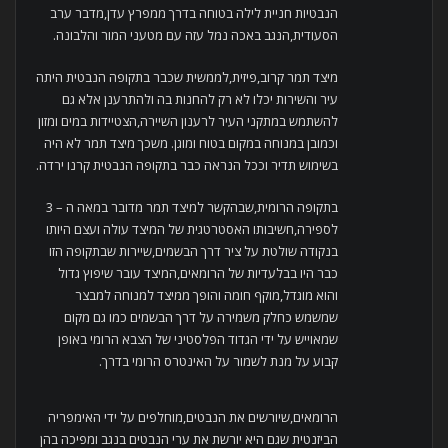
הנבטיות חניית לילה בטוחה בדרך ממפרץ עדן,מדבר ערב
הסעודית,הנגב באכה נמל עזה עם מטעני המור והלבונה.
מיצד תמר קרוב,פיזית,לממשית שכבר בתקופה הנבטית היתה
עיר והשירות יכלו לא רק להחנות בה ולהתרענן אלא גם
להשתמש במתקני העיר לרענון השיירה,הצטיידות במים ומזון
וכמובן במנוחה במקום בטוח ומוגן. משכך מיצד תמר לא היה
בשימוש תדיר וככל הנראה כבר בתקופה הנבטית קרנו ירדה.
בתקופה הרומית,שבהקשר למיצד תמר מדובר במאה ה – 3
לספירה,חשיבותו האסטרטגית של המיצד עולה ועצם היותו
בנקודה שולטת על ציר דרך הבשמים,שיירות שבתקופה הזו
כבר היו בבלעדיות של הרומאים,המיצד עובר שיפוץ גדול
והוא מוגדל,מוקף חומה והופך ממיצד למנוחה למבצר
שמשמש כחלק משמירה על דרך הבשמים כמו גם מקום
שמאוייש על ידי הגדוד הפלסטיני של הצבא הרומי באופן
קבוע על מנת לשמור על האינטרס הרומי בדרך.
הרומאים,שיורשים את הנבטים,מוחלפים על ידי האימפריה
הביזנטית שגם היא יורשת את ערי הנבטים בנגב ומפיכה בהן