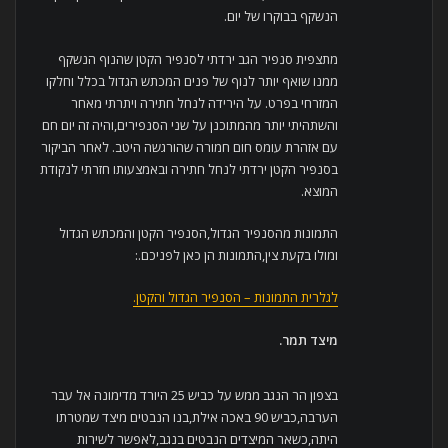
הנשקף בבוקרו של יום.
מתצפית סנפיר הגב ירדתי לסנפיר הקטן שהנוף הנשקף
ממנו שואף יותר לנוף של פנים המכתש הגדול בכלל וחלקו
המזרחי בפרט. על הירידה לנחל חתירה ויתרתי מאחר
והשתהיתי יותר מהמתוכנן על שני הסנפירים,והיה זה יום חם
עם אזהרת עומס חום חמורה שהורגשה היטב. לאחר הביקור
בסנפיר הקטן ירדתי לנחל חתירה ובאמצעותו חזרתי לנקודת
המוצא.
התמונות מהסנפיר הגדול,הסנפיר הקטן והמכתש הגדול
ומולו בקעת צין,התמונות הן כאן לפניכם.:
לגלרית התמונות – הסנפיר הגדול והקטן.
מיצד תמר
.
בצפון הר הנגב ממש על כביש 25 היורד מדימונה אל עבר
הערבה,כביש 90 באכה אילת,בנו הנבטים מיצד שמטרתו
היתה,כשאר המיצדים הנבטים בנגב,לאפשר לשירות