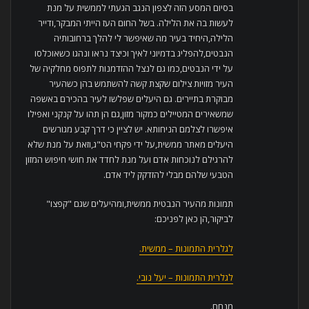
בסיום המסע הזה לצפון הנגב הגעתי לממשית על מנת
לעשות בה את הלילה. בשל החום העז הייתי המבקר,ודייר
הלילה,היחיד בעיר מה שאיפשר לי להלך ברחובותיה
הנבטים,להפליג בדמיוני לאיך וכיצד נראו ונהגו כשאוכלסו
על ידי הנבטים,כמו גם לנצל ההזדמנות לתפוס מחלקיה של
העיר מזויות צילום שקצת קשה להשתמש בהן כשהעיר
מבוקרת בתיירים. גם היעלים שפלשו לעיר בהכירם באשפה
שמשאירים המטיילים כמקור מזון,גם הן תהו על קנקני ואפילו
איפשרו לצלמם הניחותא. יש לציין כי דרך קבע מגורשים
היעלים מאתר ממשית,על ידי פקחי הט"ג,וזאת על מנת שלא
להרגילם לנוכחות אדם ועל מנת לחדד את חושי חיפוש המזון
הטבעי שלהם מבלי להזדקק ליד אדם.
תמונות מהעיר הנבטית ממשית,ומהיעלים שגם "קפצו"
לביקור,הן כאן לפניכם:
לגלרית התמונות – ממשית.
לגלרית התמונות – יעל נובי.
מנחם.