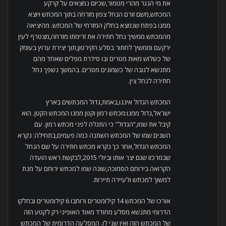
את מי הנגר מהרי מטמור,שכיום נמצאים על קרקע
המכתש,משם זורם הנחל צפון מזרחה בתוך המכתש ויוצא
ממנו בפתח שנמצא בחלק המזרחי של המכתש. מהיציאה
מהמכתש ממשיך נחל חתירה את זרימתו מזרחה,מצטרף לעין
ירקעם וממשיך לחתור בסלע הקירטון,תוך יצירת ערוץ בעומק
של כשלוש מאות מטרים ובו סידרת מפלים שאחד מהם
מתנשא לגובה של כשמונים מטרים. בהמשך נשפך נחל
חתירה לנחל צין.
המכתש הגדול איננו,באמת,גדול המכתשים בארץ
ישראל,גדול ממנו:מכתש רמון וקטן ממנו המכתש הקטן. הוא
קיבל את שמו,”הגדול" כי התגלה לפני מכתש רמון. עם
השנים שמו של המכתש השתנה כמה פעמים,בתחילה: נקרא
המכתש הגדול,אחר כך נקרא מכתש חתירה על שם הנחל
שבמרכזו שגם יצר אותו וביולי 2015,לבקשת ראש הועדה
הקרואה בירוחם הסמוכה,שונה שמו למכתש ירוחם על מנת
למשוך למכתש ולעיירה תיירות.
אורכו של המכתש 14 קילומטרים ורוחבו 6 קילומטרים ובחלקו
הדרומי מתנשא מסלע מחודד מאוד האופיני רק לקטע הזה
של המכתש הזה ואין שני לו. המסלעה הדרומית של המכתש