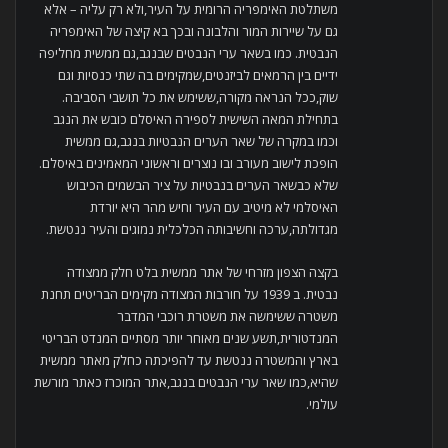
משתלטת האימפריה הרומית על העיר,ולא רק עליה – אלא
גם על שיירות המור והלבונה ובכך בא קיצה של האימפריה
הנבטית. כמו בשאר ערי הנבטים שבנגב,גם ממשית מחליפה
ידיים בין הרמאים לביזנטים,שמקימים בה שתי כנסיות וגם
שוק,ככל הנראה מקורה,ששימש את כל תושבי הסביבה.
בתחילת המאה השישית לספירה האיסלם כובש את הנגב
וכמו במקרה של שאר הערים הנבטיות בנגב,גם ממשית
הופכת לישוב מעורב ובו נוצרים וראשוני המאמינים באיסלם.
שלא כבשאר הערים בנבטיות על ציר הבשמים הכיבוש
האיסלמי לא מיטיב עם העיר וחיש מהר היא יורדת
מגדולתה,ערכה וחשיבותה הכלכלית נמוגים והעיר ננטשת.
בקצה הצפון מזרחי של אתר ממשית בלט חלק ממצודה
נבטית. ב 1939 על חורבות המצודה מקימים הבריטים תחנת
משטרה ששימשה את משטרת רוכבי המדבר
המנדטורית,תשע שנים מאוחר יותר מסתיים המנדט הבריטי
בארץ והמשטרה ננטשת עד להפיכתה כחלק מאתר ממשית
שהיא,כמו שאר ערי הנבטים בנגב,אתר המוכרז כאתר מורשת
עולמי.