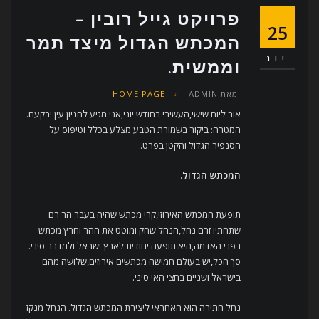
פרויקט גייל רובין –
25
המכתש הגדול מיצד תמר
יונ
וממשית.
מאת
ADMIN
HOME PAGE
אור ליום שישי,העשירי בחודש יוני,אני מגיע לחניון עין ירקעם.
המטרה: ביקור בשמורת הטבע מצלע בכלל וטיפוס על
הסנפיר הגדול והקטן בפרט.
המכתש הגדול
.
תופעת המכתש האירוזי,קרי מכתש שהיה בעבר הר רם
שתחתיו זרם נחל,הנחל שחק ומוטט את ההר וחרץ מכתש
בפני האדמה,היא תופעה יחודית לארץ ישראל ולמדבר סיני.
סך הכל,יש בעולם חמישה מכתשים אירוזים,שלושה מהם
בישראל ושניים בחצי האי סיני.
נחל חתירה הוא האחראי ליצירת המכתש הגדול. הנחל מנקז