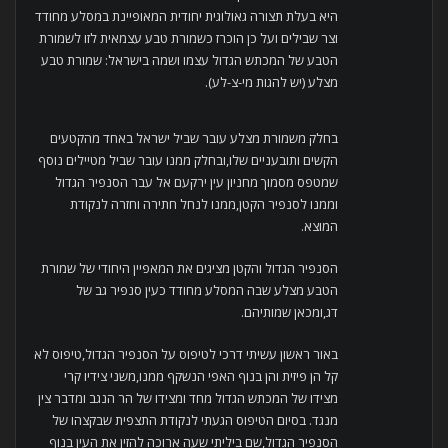
היא בעלת תצורה גאולוגית יחודית המאופיינת במסלע מחודד
וצר שבילים ועל כן הוכרז כשמורת טבע עצמאית לזו לשמורת
הטבע של המכתש הגדול עצמו ושמה בישראל: שמורת טבע
מצלע (יש להגות מי-צ-לע).
בחלק משמורת מצלע עובר שביל ישראל באחד מהקטעים
הקשים ותובעניים שלו,ובחלק ממנו עובר שביל מטיילים נוסף
שמטפס מסמוך מחניון עין ירקעם אל עבר הסנפיר הגדול
וממנו לסנפיר הקטן,ממנו לנחל חתירה וחזרה לנקודת
המוצא.
הסנפיר הגדול והקטן מציגים את המאפיין היחודי של שמורת
הטבע מצלע שבה המסלע מחודד כעין סנפיר גב של
דג,ומכאן שמותיהם.
באור ראשון עשיתי דרכי לטיפוס על הסנפיר הגדול,טיפוס לא
קל הן פיזית והן בנוף האפי הנשקף ממנו,משני צידיו קרי
מצידו של המכתש הגדול מחד ומצידו של הר הנגב ומדבר צין
מנגד. בסיום הטיפוס הגעתי לנקודת התצפית שבקצהו של
הסנפיר הגדול,שם ביליתי שעה ארוכה להזין את העין בנוף