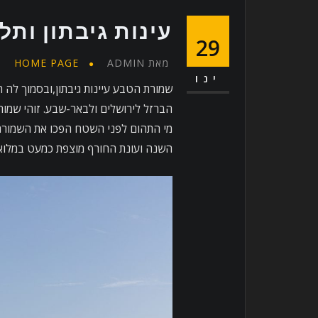
עינות גיבתון ותל
29
מאת
ADMIN
HOME PAGE
ינו
שמורת הטבע עיינות גיבתון,ובסמוך לה 
הברזל לירושלים ולבאר-שבע. זוהי שמו
מי התהום לפני השטח הפכו את השמורה 
השנה ועונת החורף מוצפת כמעט במלוא