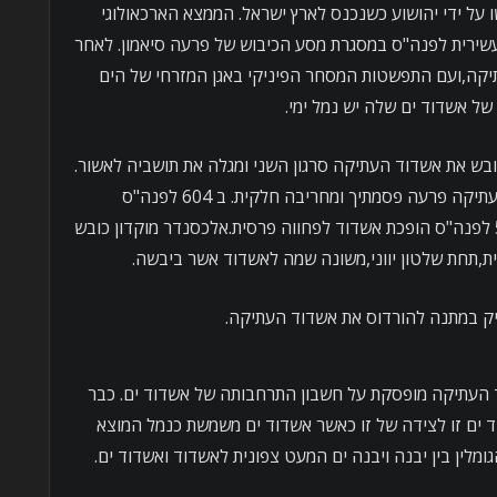
על ידי יהושוע כשנכנס לארץ ישראל. הממצא הארכאולוגי
שירית לפנה"ס במסגרת מסע הכיבוש של פרעה סיאמון. לאחר
קה,ועם התפשטות המסחר הפיניקי באגן המזרחי של הים
ל אשדוד ים שלה יש נמל ימי.
ת כובש את אשדוד העתיקה סרגון השני ומגלה את תושביה לאשור.
במאה ה -7 לפנה"ס כובש את אשדוד העתיקה פרעה פסמתיך ומחריבה חלקית. ב 604 לפנה"ס
נכבשת אשדוד על ידי נבוכדנצר וב 539 לפנה"ס הופכת אשדוד לפחווה פרסית.אלכסנדר מוקדון כובש
,תחת שלטון יווני,משונה שמה לאשדוד אשר ביבשה.
אשדוד העתיקה מופסקת על חשבון התרחבותה של אשדוד ים. כבר
 ים זו לצידה של זו כאשר אשדוד ים משמשת כנמל המוצא
ין בין יבנה ויבנה ים המעט צפונית לאשדוד ואשדוד ים.