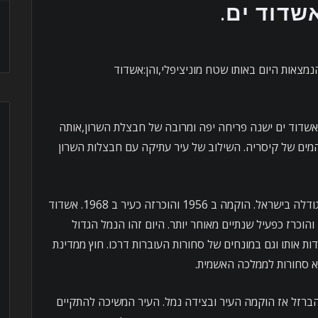
שדוד ים.
מצאות היום באותו שטח מוניציפלי,והן:אשדוד
אשדוד ים ישנה פריחה יפה ומרובה של חבצלת השרון,אותה
ים של קיסריה. השילוב של עיר עתיקה עם חבצלות השרון
אשדוד המודרנית היא העיר השביעית בגודלה בישראל. הוקמה ב 1956 והוכרזה כעיר ב 1968. אשדוד
היא עיר נמל. נמל אשדוד הוקם ב 1961 והוכרז כפעיל שנתיים מאוחר יותר. היום זהו הנמל הגדול
ת אותו וגם במונחים של סחורות העוברות דרכו. חוץ ממדינת
א סחורות לממלכה האשמית.
ברזל אז הוקמה העיר ובצידה נמל. העיר המשיכה להתקיים