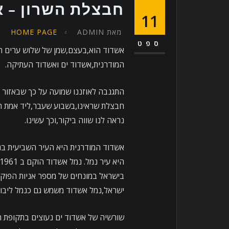
חבצלת השרון – א
11
מאת
ADMIN
HOME PAGE
ספט
אשדוד הוא,בעצם,שמן של שלוש ערים הנ
המודרנית,אשדוד ים ואשדוד העתיקה.
התגנבה לאוזננו שמועה על כך שבאזור 
חבצלת שראינו,בשבוע שעבר,ליד אמת המ
נראה לנו שווה ביקור,וכך עשינו.
בישראל במונחים של מספר אניות הפוקדו
ישראל,נמל אשדוד משמש גם כנמל ליבו
שורשיה של אשדוד ים נעוצים בתקופת ה