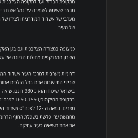
מתקופת הברזל ועד לתקופה הצלבנית כ
מבצר ששימש לשמירה על נמל אשדוד ים
מערבי של אשדוד המודרנית ולצידו של ה
של העיר.
כמצופה במצודה הצלבנית וגם בגן האקו
השרון המזדקפים מחולות הדיונה אל על
דרומית מערבית למרכז העיר אשדוד המו
שרידי התיישבות אדם בתל הולכים אחורה
בישראל שיטחו הו
בתקופת החי
מצרים. במאה ה -12 לפ
מחמשת ערי פלשת בשפלת החוף הדרומי
את אחת משיאיה כעיר עתיקה.