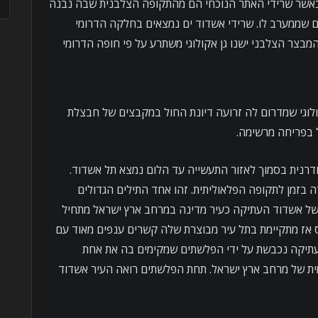
אשר שרידי האתר הנוכחי הם מהתקופה הצלבנית שבה נבנה
 שממערב לו. שרידי אשדוד ים נמצאים בחלקה הדרומי
מבצר הצלבני ישנו גן אקולוגי משתרע על פי חופה הדרומי
לוגי שמדרום לה זרועה דיונת החול במקבצים של חבצלת
 בפריחה מרשימה.
דרנית בסמוך לאזור התעשייה עד הלום נמצא תל אשדוד.
 בזמן לתקופה הפלאוליתית. זהו אחד התילים הגדולים
א כ 380 דונם. שיאה של אשדוד העתיקה כעיר מדינה במרחב ארץ ישראל מתחיל
קסוס,1650-1550 לפנה"ס אז מתקיימת בתל עיר מבוצרת שלה קשרים ענפים מאוד עם
נה"ס אשדוד העתיקה נכבשת על ידי הפלשתים שמקימים בה את אחת
ת של מרחב ארץ ישראל. תחת הפלשתים רואה העיר אשדוד