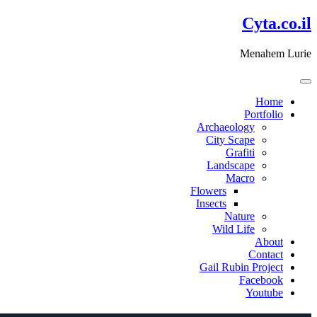
דלג
Cyta.co.il
לתוכן
Menahem Lurie
Home
Portfolio
Archaeology
City Scape
Grafiti
Landscape
Macro
Flowers
Insects
Nature
Wild Life
About
Contact
Gail Rubin Project
Facebook
Youtube