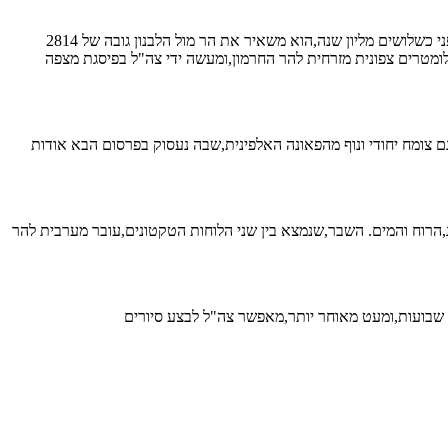
חולפים כשיבעים מליון שנה או אז מתחיל להווצר באזור ים – ים תאטיס. ים תאטיס שוחק את קער הר מול הלבנון,ואת החרמון עצמו,וכאשר הוא נסוג,לפני כשלושים מליון שנה,הוא משאיר את הר מול הלבנון גובה של 2814
ומטרים צפונית מזרחית להר החרמון,ומעשה ידי צה"ל בפיסגת מצפה
ם צומח יחודי ונוף מהפאונה האלפינית,שבה נעסוק בפרסום הבא אודות
,הרוח והמים. השבר,שנמצא בין שני הלוחות הטקטונים,עובר מערבית להר
 שבועות,ומעט מאוחר יותר,מאפשר צה"ל לבצע סיורים