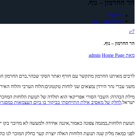
הר החרמון – נוף.
דף הבית
הר החרמון – נוף.
7
יונ
הר החרמון – נוף.
מאת
Home Page
admin
לרבים מאיתנו החרמון מתקשר עם חורף ואתר הסקי שבהר,ברם החרמון הוא ה
משני עברי נהר הירדן נמצאים שני לוחות טקטונים:הלוח הערבי והלוח האיר
מילת הבהרה: השבר הסורי אפריקאי הוא תולדה של תנועת הלוחות המוזכר
ישראל,
לחלק של מאסיב אילת התייחסתי בביקור בו ביום העצמאות במסגרת פר
תנועת הלוחות,במגמה צפונה כאמור,איננה אחידה ולמעשה לא מדובר בקו יש
לפני כמאה מליון שנה תנועת הלוחות האלה יוצרת קער בחלק המוכר לנו כה