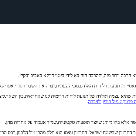
רבה יותר מזה,וההרבה הזה בא לידי ביטוי דווקא באביב ובקיץ.
ואסייתי. תנועת הלוחות האלה,במגמה צפונית,יצרה את השבר הסורי אפריקאי 
ת שהיא עצמה תולדה של תנועת לוחות דרומית לנו שאחראית,בין השאר,ליצ
ויקט גייל רובין,ולזיכרה
.
ר אלא בקו מזוגזג שיוצר תופעות טקטוניות,שמיד אעמוד על אחדות מהן.
ר החרמון שבשטח ישראל. החרמון עצמו הוא חלק מהרי מול הלבנון,רכס הרים