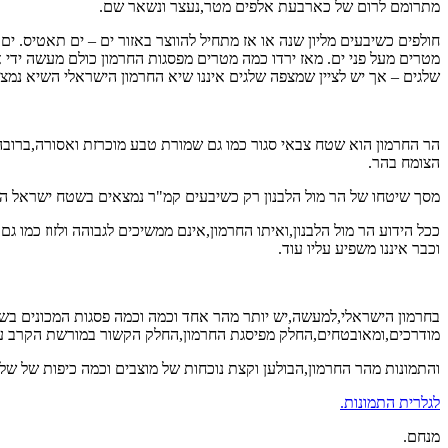
מתרומם לרום של כארבעת אלפים מטר,נעצר ונשאר שם.
מטרים מעל פני ים. מאז ירדו כמה מטרים מפסגות החרמון כולם מעשה ידי 
שלגים – אך יש לציין שמצפה שלגים איננו שיא החרמון הישראלי השיא נמצא מעט מערבית לו ברום של 6
הר החרמון הוא שטח צבאי סגור כמו גם שמורת טבע מוכרזת ואסורה,ברובה,
הצומח בהר.
מסך שיטחו של הר מול הלבנון רק כשיבעים קמ"ר נמצאים בשטח ישראל הש
ככל הידוע הר מול הלבנון,ואיתו החרמון,אינם ממשיכים לגבוהה ולזוז כמ
וכבר איננו משפיע עליו עוד.
בחרמון הישראלי,למעשה,יש יותר מהר אחד וכמה וכמה פסגות המכונים בש
מודרכים,ומאובטחים,החלק מפיסגת החרמון,החלק הקשור במורשת הקרב על 
והתמונות מהר החרמון,הבולען וקצת נוכחות של מוצבים וכמה כיפות של שלג
לגלרית התמונות.
מנחם.