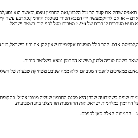
אדם – או אם לדייק:מעשה ידי הצבא הסורי בפיסגת החרמון,כארבע עשר קיל
223 מטרים מעל לפני הים בשטח ישראל.
לכניסת אדם. ההר כולל תופעות אקלימיות שאין להן אח ורע בישראל,כמו ג
אר בשטח סוריה ולבנון,כששיא החרמון נמצא בשליטה סורית.
ו גם,אינם ממשיכים להפסיד מגובהם אלא ממה שנובע משחיקה טבעית של השלג
מות שונים כשהידועה שבהן היא פסגת החרמון שעליה מוצבי צה"ל. בתקופת
החרמון במלחמות ישראל,ואת ההזדמנות הזו ניצלנו בחג השבועות.
 – התמונות האלה כאן לפניכם: