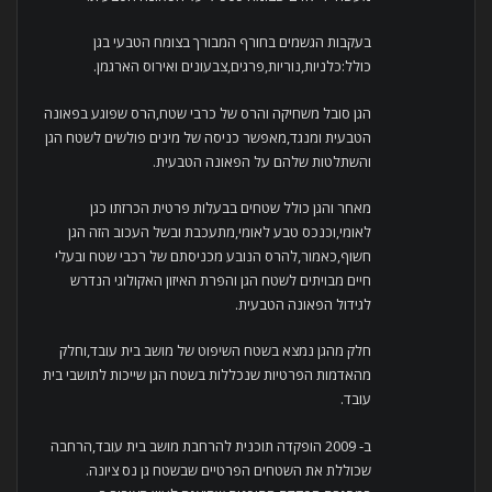
בעקבות הגשמים בחורף המבורך בצומח הטבעי בגן
כולל:כלניות,נוריות,פרגים,צבעונים ואירוס הארגמן.
הגן סובל משחיקה והרס של כרבי שטח,הרס שפוגע בפאונה
הטבעית ומנגד,מאפשר כניסה של מינים פולשים לשטח הגן
והשתלטות שלהם על הפאונה הטבעית.
מאחר והגן כולל שטחים בבעלות פרטית הכרזתו כגן
לאומי,וכנכס טבע לאומי,מתעכבת ובשל העכוב הזה הגן
חשוף,כאמור,להרס הנובע מכניסתם של רכבי שטח ובעלי
חיים מבויתים לשטח הגן והפרת האיזון האקולוגי הנדרש
לגידול הפאונה הטבעית.
חלק מהגן נמצא בשטח השיפוט של מושב בית עובד,וחלק
מהאדמות הפרטיות שנכללות בשטח הגן שייכות לתושבי בית
עובד.
ב- 2009 הופקדה תוכנית להרחבת מושב בית עובד,הרחבה
שכוללת את השטחים הפרטיים שבשטח גן נס ציונה.