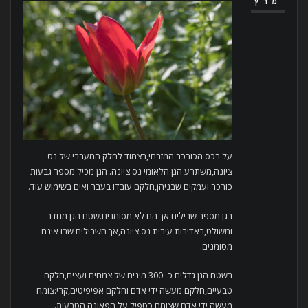
מרץ
על רכס הכורכר המזרחי,בצמוד לחלק המערבי של נס
ציונה,משתרע הגן הלאומי נס ציונה. הגן מכיל מספר גבעות
כורכר ועמקים שבניהן,חלקם עובדו בעבר ואים בשימוש עוד.
בגן מספר שבילים אך הם לא מסומנים.שטח הגן מגודר
ומשולט,באדיבות עירית נס ציונה,אך השבילים שבו אינם
מסומנים.
בשטח הגן גדלים כ- 300 מינים של צמחים ועצים,חלקם
טבעיים,חלקם מעשה ידי אדם וחלקם אפיפיטים,קרי:צומח
מעשה ידי אדם שצומח כטפיל על הפאונה הטבעית.