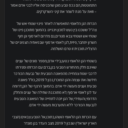
התמוטטות,הם נכס טבע מוגן שהכניסה אליו לבני אדם אסור
– וזאת על מנת לשמר את קיני השרקרקים.
הכרזת הגן הלאומי התאפשרה לאחר פינוי שטחי אש של
צה"ל ששכנו בין געש למכון וינגייט. בהמשך מתוכנן פינו של
שטחי אש ושטחי צבא סגורים,גם מדרום לארסוף וגן חוף
השרון יתחבר,פיזית,לגן לאומי ארסוף שבפאתיה הצפוניים של
הרצליה.תוכנית זו טרם הושלמה.
בשטחי הגן הלאומי נטעו,בידי אדם,מספר סוגים של עצים
שאינם חלק מהחורש הטבעי בגן,ברם:עם הכרזתו וסגירתו
לרכבי שטח צמחייה מהפאונה הטבעית של גבעות הכורכר
חידשה את עצמה והגן המוכרז,נכון ל 2019,כולל פאונה
טבעית ועצים מעשה ידי אדם. בהמשך הרצף של הגן,דרומה
עד לגן לאומי ארסוף,לא מתוכננת שתילה של עצים והחלק
הדרומי,והעתידי,של הגן יזכה לתחייה של הפאונה הטבעית
לגבעות הכורכר ללא התערבות מעשה ידי אדם.
עם הכרזת הגן הלאומי הושהו,בתוכו,אל הטבע צבאים (הצבי
הארץ ישראלי) שנכון ל 2019 מצב העדר בגן מוגדר