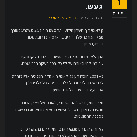
1
געש.
מרץ
מאת
ADMIN
HOME PAGE
גן לאומי חוף השרון,הידוע יותר בשם חוף געש,משתרע לאורך
מצוק הכורכר שלחוף הים בין ארסוף,בדרום,למכון
וינגייט,בצפון.
הגן הלאומי הזה סבל מנזק מעשה ידי אדם,בעיקר:נזקים
שנגרמו,לחי ולצומח,על ידי כלי רכב,בעיקר רכבי שטח.
ב– 2001 הוכרז הגן כגן לאומי הוא גודר והכניסה אליו מותרת
לבני אדם בלבד וברגל בלבד. כניסה של כלבים לגן
אסורה,עוד נתעכב על זה בהמשך.
חלקו המערבי של הגן משתרע לאורכו של מצוק הכורכר
המערבי. מצוק זה סובל משחיקה מאוצת והוא מוכרז כשטח
בסכנת התמוטטות.
לאחר שיקום הגן מנזקי האדם החלו לקנן במצוק הכורכר
שרקרקים ושפתי המצוק,לא רק מסוכנים בשל סכנת