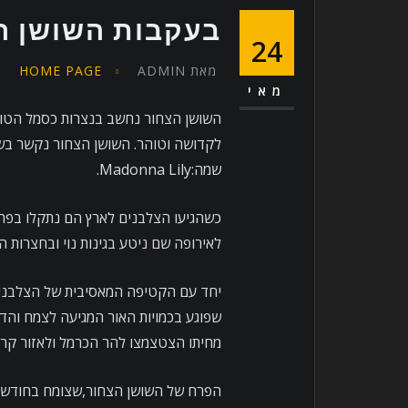
בעקבות השושן הצ
24
מאת
ADMIN
HOME PAGE
מאי
השושן הצחור נחשב בנצרות כסמל הטוהר ו
לקדושה וטוהר. השושן הצחור נקשר בשמ
שמה:Madonna Lily.
כשהגיעו הצלבנים לארץ הם נתקלו בפרי
לאירופה שם ניטע בגינות נוי ובחצרות הכ
יחד עם הקטיפה המאסיבית של הצלבני
שפוגע בכמויות האור המגיעה לצמח וה
מחיתו הצטצמצו להר הכרמל ולאזור קרן