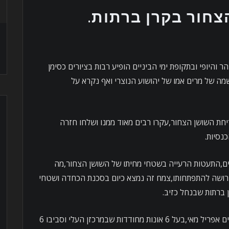
חור בקרן ברתות.
היופי ובתקופת ימי הביניים הופיע רבות בציורים כסימן
ה של מרים אמו של יהושוע הנוצרי ואף נקרא על
חת השושן הצחור,עקרו רבים מאוד ממנו ושלחו חזרה
נסיות.
ם,התעטות הרעייה בשטחי מחיתו של השושן הצחור,מה
דרושה להתפתחותו,צמח זה נמצא כיום בסכנת הכחדה ושטחי
 ברתות שבנחל כזיב.
הפרח של השושן הצחור,שצומח בחודשים אפריל מאי,בעל 6 אונות מחודדות שבמרכזן העלי וסביבו 6