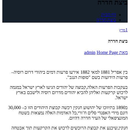
ביצת חדרה
דף הבית
ביצת חדרה
1
מרץ
ביצת חדרה
מאת
Home Page
admin
בין אפריל 1881 למאי 1882 אירעו פרעות דמים ביהודי דרום רוסיה–
פרעות הידועות בשם "סופות הנגב".
בעקבות הפרעות האלה,קבוצה של יהודים הגיעו לארץ ישראל במגמה
לרכוש קרקעות ואליהן להביא יהודים מדרום רוסיה ולישבם בארץ
ישראל.
ב1890 בתיווכו של יהושוע חנקין רכשה קבוצת היהודים הזו כ– 30,000
דונם מידי האפנדי סלים ח’ורי,כל האדמות האלה נמצאות בשטח
המונציפאלי של העיר חדרה דהיום.
חנקין,שיכנע את קבוצת הרוכשים לרכוש את הקרקעות תוך אבטחה