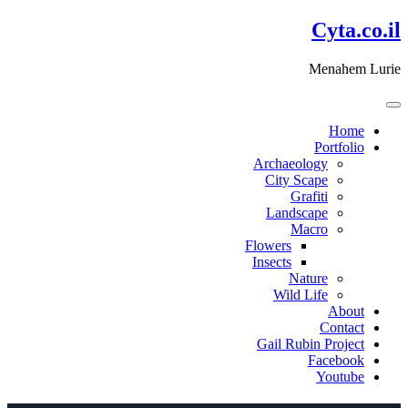
דלג
Cyta.co.il
לתוכן
Menahem Lurie
Home
Portfolio
Archaeology
City Scape
Grafiti
Landscape
Macro
Flowers
Insects
Nature
Wild Life
About
Contact
Gail Rubin Project
Facebook
Youtube