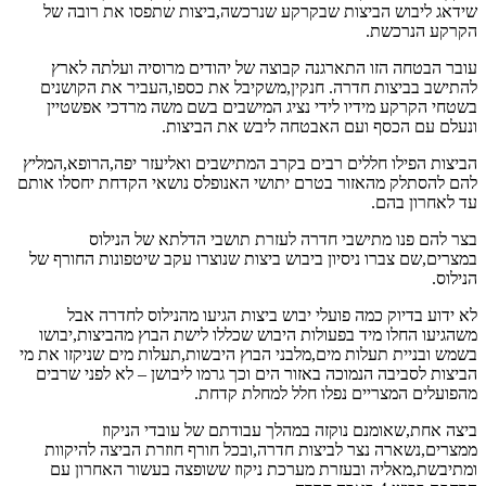
שידאג ליבוש הביצות שבקרקע שנרכשה,ביצות שתפסו את רובה של
הקרקע הנרכשת.
עובר הבטחה הזו התארגנה קבוצה של יהודים מרוסיה ועלתה לארץ
להתישב בביצות חדרה. חנקין,משקיבל את כספו,העביר את הקושנים
בשטחי הקרקע מידיו לידי נציג המישבים בשם משה מרדכי אפשטיין
ונעלם עם הכסף ועם האבטחה ליבש את הביצות.
הביצות הפילו חללים רבים בקרב המתישבים ואליעזר יפה,הרופא,המליץ
להם להסתלק מהאזור בטרם יתושי האנופלס נושאי הקדחת יחסלו אותם
עד לאחרון בהם.
בצר להם פנו מתישבי חדרה לעזרת תושבי הדלתא של הנילוס
במצרים,שם צברו ניסיון ביבוש ביצות שנוצרו עקב שיטפונות החורף של
הנילוס.
לא ידוע בדיוק כמה פועלי יבוש ביצות הגיעו מהנילוס לחדרה אבל
משהגיעו החלו מיד בפעולות היבוש שכללו לישת הבוץ מהביצות,יבושו
בשמש ובניית תעלות מים,מלבני הבוץ היבשות,תעלות מים שניקזו את מי
הביצות לסביבה הנמוכה באזור הים וכך גרמו ליבושן – לא לפני שרבים
מהפועלים המצריים נפלו חלל למחלת קדחת.
ביצה אחת,שאומנם נוקזה במהלך עבודתם של עובדי הניקוז
ממצרים,נשארה נצר לביצות חדרה,ובכל חורף חוזרת הביצה להיקוות
ומתיבשת,מאליה ובעזרת מערכת ניקוז ששופצה בעשור האחרון עם