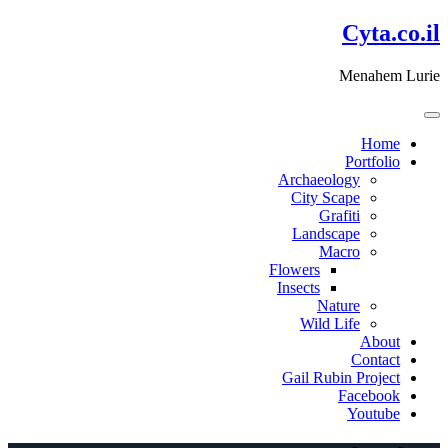
דלג
Cyta.co.il
לתוכן
Menahem Lurie
Home
Portfolio
Archaeology
City Scape
Grafiti
Landscape
Macro
Flowers
Insects
Nature
Wild Life
About
Contact
Gail Rubin Project
Facebook
Youtube