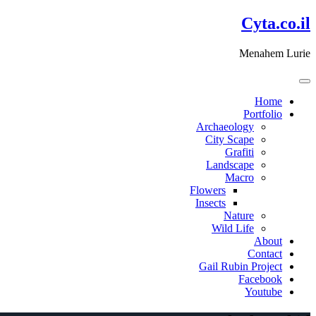
דלג
Cyta.co.il
לתוכן
Menahem Lurie
Home
Portfolio
Archaeology
City Scape
Grafiti
Landscape
Macro
Flowers
Insects
Nature
Wild Life
About
Contact
Gail Rubin Project
Facebook
Youtube