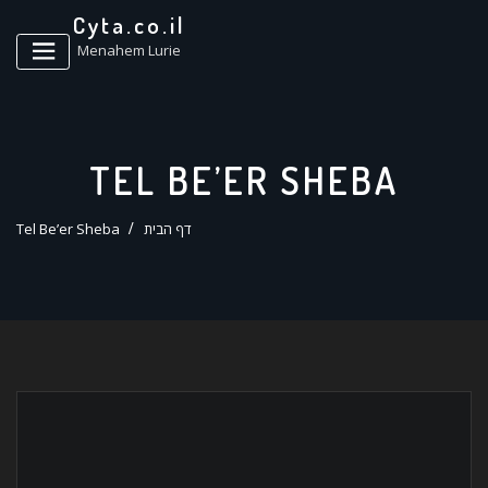
ד
Cyta.co.il
ל
Menahem Lurie
TEL BE’ER SHEBA
דף הבית
Tel Be’er Sheba