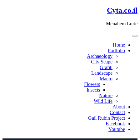
דלג
Cyta.co.il
לתוכן
Menahem Lurie
Home
Portfolio
Archaeology
City Scape
Grafiti
Landscape
Macro
Flowers
Insects
Nature
Wild Life
About
Contact
Gail Rubin Project
Facebook
Youtube