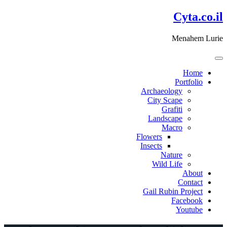
דלג
Cyta.co.il
לתוכן
Menahem Lurie
Home
Portfolio
Archaeology
City Scape
Grafiti
Landscape
Macro
Flowers
Insects
Nature
Wild Life
About
Contact
Gail Rubin Project
Facebook
Youtube