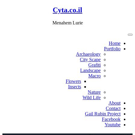
דלג
Cyta.co.il
לתוכן
Menahem Lurie
Home
Portfolio
Archaeology
City Scape
Grafiti
Landscape
Macro
Flowers
Insects
Nature
Wild Life
About
Contact
Gail Rubin Project
Facebook
Youtube