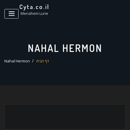
ד
Cyta.co.il
ל
Menahem Lurie
NAHAL HERMON
דף הבית
Nahal Hermon