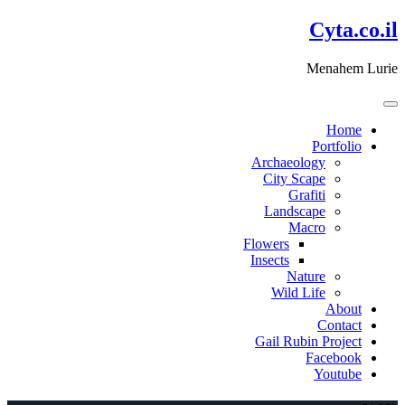
דלג
Cyta.co.il
לתוכן
Menahem Lurie
Home
Portfolio
Archaeology
City Scape
Grafiti
Landscape
Macro
Flowers
Insects
Nature
Wild Life
About
Contact
Gail Rubin Project
Facebook
Youtube