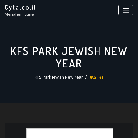
ד
Cyta.co.il
ל
Menahem Lurie
KFS PARK JEWISH NEW
YEAR
דף הבית
KFS Park Jewish New Year