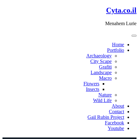
דלג
Cyta.co.il
לתוכן
Menahem Lurie
Home
Portfolio
Archaeology
City Scape
Grafiti
Landscape
Macro
Flowers
Insects
Nature
Wild Life
About
Contact
Gail Rubin Project
Facebook
Youtube