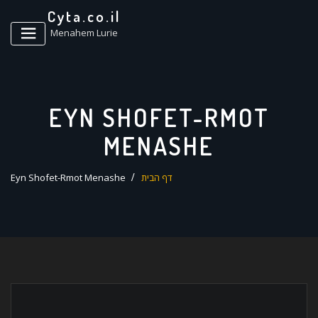
ד
Cyta.co.il
ל
Menahem Lurie
EYN SHOFET-RMOT
MENASHE
דף הבית
Eyn Shofet-Rmot Menashe