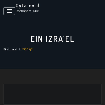
ד
Cyta.co.il
ל
Menahem Lurie
EIN IZRA'EL
דף הבית
Ein Izra'el