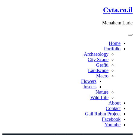
דלג
Cyta.co.il
לתוכן
Menahem Lurie
Home
Portfolio
Archaeology
City Scape
Grafiti
Landscape
Macro
Flowers
Insects
Nature
Wild Life
About
Contact
Gail Rubin Project
Facebook
Youtube