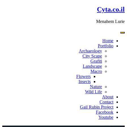
דלג
Cyta.co.il
לתוכן
Menahem Lurie
Home
Portfolio
Archaeology
City Scape
Grafiti
Landscape
Macro
Flowers
Insects
Nature
Wild Life
About
Contact
Gail Rubin Project
Facebook
Youtube