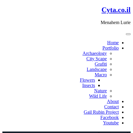
דלג
Cyta.co.il
לתוכן
Menahem Lurie
Home
Portfolio
Archaeology
City Scape
Grafiti
Landscape
Macro
Flowers
Insects
Nature
Wild Life
About
Contact
Gail Rubin Project
Facebook
Youtube