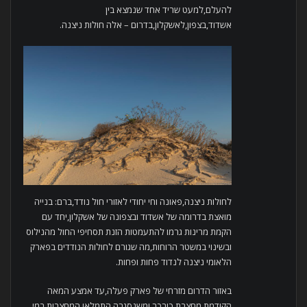
להעלם,למעט שריד אחד שנמצא בין
אשדוד,בצפון,לאשקלון,בדרום – אלה חולות ניצנה.
לחולות ניצנה,פאונה וחי יחודי לאזורי חול נודד,ברם: בנייה
מואצת בדרומה של אשדוד ובצפונה של אשקלון,יחד עם
הקמת מרינות גרמו להתעמטות הזנת תסחיפי החול מהנילוס
ובשינוי במשטר הרוחות,מה שגורם לחולות הנודדים בפארק
הלאומי ניצנה לנדוד פחות ופחות.
באזור הדרום מזרחי של פארק פעלה,עד אמצע המאה
הקודמת,מחצבת כורכר ומשנסגרה התמלאו המחצבות במי