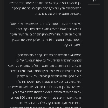
יול
עין יזרעאל נובע מנקבה שלמרגלות תל יזרעאל,אחד מתלייה
החשובים של ארץ ישראל,לרבות מקום הנזכר בתנ"ך כעיר
מושבו של אחאב שחמס את כרם נבות.
לא מצאתי תיעוד היסטורי לגבי רמת שפיעתו של עין יזרעאל
וגם,לא ברור האם המעיין שימש כמקור מים עיקרי לעיר
יזרעאל אך סביר שהיה חלק ממקורות המים של העיר. תיעוד
היסטורי,מסוף המאה ה -19,מדבר על כך ששפיעת המעיין
נפסקת כל קיץ.
במאי 1948 מנהלת חטיבת גולני קרב באזור כפר זרעין
שנמצא למרגלות תל יזרעאל על שפת השפיעה של עין
יזרעאל. הקרב מתנהל מול "צבא ההצלה" שמוכרע בו. תושבי
זרעין נמלטים מהכפר לעיר ג’נין,הסמוכה,ואת בתיו הנטושים
מנצל גרעין התיישבות של קיבוץ יזרעאל. אנשי הקיבוץ
משתמשים בברכת אגירה שנוצרה,עם השנים,למרגלות
השפיעה של עין יזרעאל בונים במרכזה בית משאבות ושואבים
את מי המעיין לשימושם. ב 1950 בשנתו השנייה של קיבוץ
יזרעאל עובר הקיבוץ מבתי זרעין לגבעה רמה כ 800 מטרים
מכפר זרעין מקום מושב הקבע שלו עד היום. בשל חוסר