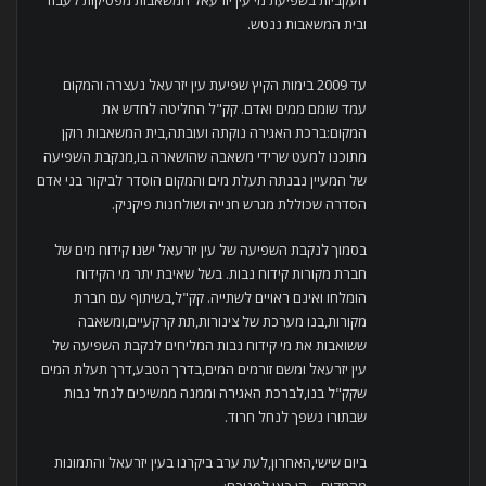
העקביות בשפיעת מי עין יזרעאל המשאבות מפסיקות לעבוד
ובית המשאבות ננטש.
עד 2009 בימות הקיץ שפיעת עין יזרעאל נעצרה והמקום
עמד שומם ממים ואדם. קק"ל החליטה לחדש את
המקום:ברכת האגירה נוקתה ועובתה,בית המשאבות רוקן
מתוכנו למעט שרידי משאבה שהושארה בו,מנקבת השפיעה
של המעיין נבנתה תעלת מים והמקום הוסדר לביקור בני אדם
הסדרה שכוללת מגרש חנייה ושולחנות פיקניק.
בסמוך לנקבת השפיעה של עין יזרעאל ישנו קידוח מים של
חברת מקורות קידוח נבות. בשל שאיבת יתר מי הקידוח
הומלחו ואינם ראויים לשתייה. קק"ל,בשיתוף עם חברת
מקורות,בנו מערכת של צינורות,תת קרקעיים,ומשאבה
ששואבות את מי קידוח נבות המליחים לנקבת השפיעה של
עין יזרעאל ומשם זורמים המים,בדרך הטבע,דרך תעלת המים
שקק"ל בנו,לברכת האגירה וממנה ממשיכים לנחל נבות
שבתורו נשפך לנחל חרוד.
ביום שישי,האחרון,לעת ערב ביקרנו בעין יזרעאל והתמונות