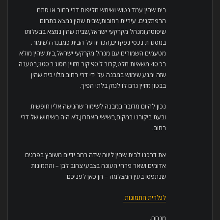
בית שהין עמד נטוש ושימש חליפות דרי רחוב או סתם
הרפתקנים. עיריית רחובות,שבית שהין נמצא בתחום
שיפוטה,ומנהל מקרקעי ישראל,שבית שהין נמצא בבעלותו
במסגרת נכסי נפקדים,הכריזו על הבית כמבנה לשימור.
מטעמים השמורים עם מנהל מקרקעי ישראל,בית שהין מולא
בכ 40 משאיות מלט,קרוב ל 90 קוב מזויין מסוג ב 300,בטענה
שזה ימנע שימוש במבנה על ידי דרי רחוב.מלוי בית שהין
בבטון מזויין גרם לו לנזק בלתי הפיך.
נכון להיום מדובר במבנה לשימור שהגישה אליו חופשית
ובעת ביקורנו במקום,בשישי האחרון,לא היה בשימוש של דרי
רחוב.
את דרכנו לבית שהין ליווה שדה רחב ידיים משובץ בפרגים
אדומים ושאר פרחי העונה בצבעי צהוב לבן – והתמונות
שנתפסו בעין המצלמה – הן כאן לפניכם:
לגלרית התמונות.
מנחם.