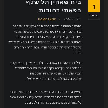
בית שאהין,תל שלף
1
בפאתי רחובות.
אפר
מאת
ADMIN
HOME PAGE
בתחילת המאה העשרים בסביבות תל שלף,שבפאתי כפר
גבירול שברחובות,היה כפר בשם קובייבה. בגבעה שולטת
באזור כפר קובייבה בנה מוסא שהין בית מידות,המעוטר
בעמודים וקשתות והיה לאחד הבתים הראשונים בארץ ישראל
שהכיל חדר שירותים ומטבח חדרי שינה וחדר אירוח רחב
מידות.
במלחמת העולם הראשונה למרגלות בית שהין התקיים קרב
המכונה קרב עיון קרא. הקרב היה בין חיל מצב אוסטרלי
לצבא עות'מאני. הצבא עות'מאני הובס מה
שהוביל,בהמשך,למנדט הבריטי בארץ ישראל.
במאי 1948 כבר קובייבה נכבש על ידי חטיבת גבעתי ותושביו
המקוריים ספק ברחו ספק גורשו. חלקם עזבו את ארץ ישראל
כליל,חלקם קבעו מושבם בעיר לוד וחלקם ביפו.