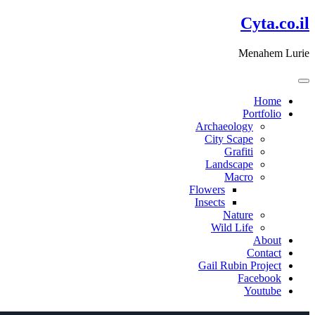
דלג
Cyta.co.il
לתוכן
Menahem Lurie
Home
Portfolio
Archaeology
City Scape
Grafiti
Landscape
Macro
Flowers
Insects
Nature
Wild Life
About
Contact
Gail Rubin Project
Facebook
Youtube